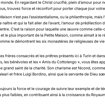
 monde. En regardant le Christ crucifié, plein d’amour pour n
us, trouvez force et réconfort pour porter chaque jour votre
 Maison n’est pas l’assistantialisme, ou la philanthropie, mais 
te naître et qui la fait aller de l’avant, l’amour de prédilection
 centre. C’est la raison pour laquelle une œuvre comme celle-c
il et le plus important de la Petite Maison, comme aimait à le 
 comme le démontrent les six monastères de religieuses de vie 
les frères consacrés et les prêtres présents ici à Turin et da
, les bénévoles et les « Amis du Cottolengo », vous êtes ap
e ce grand saint de la charité. Son charisme est fécond, com
eari et frère Luigi Bordino, ainsi que la servante de Dieu s
oujours la force et le courage de suivre leur exemple et de té
es plus faibles, en contribuant ainsi à la croissance du Roya