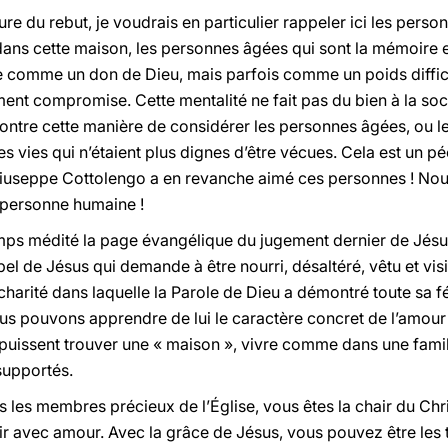
ure du rebut, je voudrais en particulier rappeler ici les perso
dans cette maison, les personnes âgées qui sont la mémoire e
e comme un don de Dieu, mais parfois comme un poids difficile
nt compromise. Cette mentalité ne fait pas du bien à la socié
ontre cette manière de considérer les personnes âgées, ou 
s vies qui n’étaient plus dignes d’être vécues. Cela est un pé
Giuseppe Cottolengo a en revanche aimé ces personnes ! No
a personne humaine !
ps médité la page évangélique du jugement dernier de Jésus
appel de Jésus qui demande à être nourri, désaltéré, vêtu et vis
 charité dans laquelle la Parole de Dieu a démontré toute sa f
ous pouvons apprendre de lui le caractère concret de l’amou
issent trouver une « maison », vivre comme dans une famille
supportés.
 les membres précieux de l’Église, vous êtes la chair du Chr
ir avec amour. Avec la grâce de Jésus, vous pouvez être les 