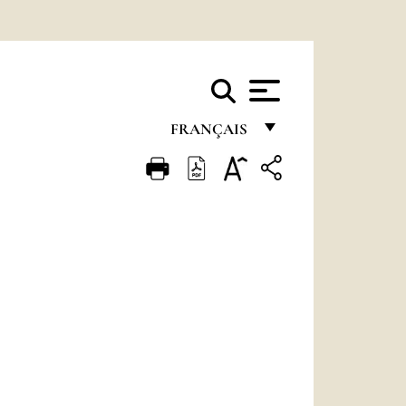
FRANÇAIS
FRANÇAIS
ENGLISH
ITALIANO
PORTUGUÊS
ESPAÑOL
DEUTSCH
POLSKI