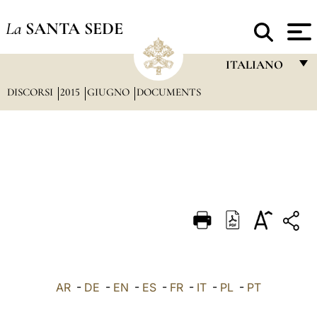
La
SANTA SEDE
ITALIANO
DISCORSI
2015
GIUGNO
DOCUMENTS
FRANÇAIS
ENGLISH
ITALIANO
PORTUGUÊS
ESPAÑOL
DEUTSCH
POLSKI
العربيّة
AR
-
DE
-
EN
-
ES
-
FR
-
IT
-
PL
-
PT
中文