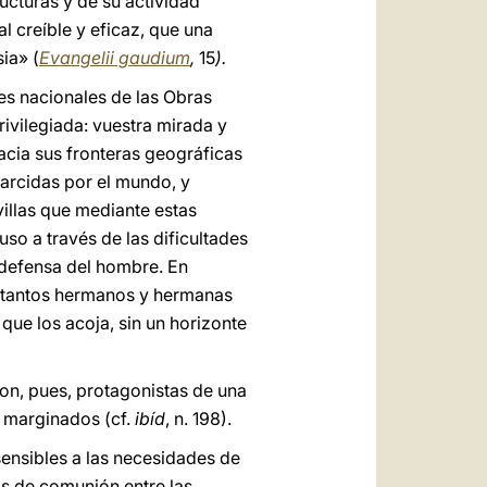
ructuras y de su actividad
al creíble y eficaz, que una
ia» (
Evangelii gaudium
,
15
).
es nacionales de las Obras
rivilegiada: vuestra mirada y
acia sus fronteras geográficas
parcidas por el mundo, y
illas que mediante estas
so a través de las dificultades
u defensa del hombre. En
de tantos hermanos y hermanas
 que los acoja, sin un horizonte
son, pues, protagonistas de una
os marginados (cf.
ibíd
, n. 198).
sensibles a las necesidades de
os de comunión entre las