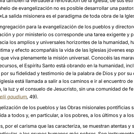
iva también la verdadera renovación de la Iglesia, de sus est
 anhelo de evangelización no es posible desarrollar una pastor
a salida misionera es el paradigma de toda obra de la Igles
gregación para la evangelización de los pueblos y director
ación y por ministerio os corresponde una tarea exigente y p
acia los amplios y universales horizontes de la humanidad, h
tima y efecto acompañáis la vida de las Iglesias jóvenes es
 que viva plenamente la misión universal. Conocéis las marav
cursos, el Espíritu Santo está obrando en la humanidad, inclu
 por su fidelidad y testimonio de la palabra de Dios y por s
Iglesia está llamada a salir a los caminos e ir al encuentro 
a, la luz y el consuelo de Jesucristo, sin una comunidad de fe
elii gaudium
,
49)
.
lización de los pueblos y las Obras misionales pontificias 
da a todos y, en particular, a los pobres, a los últimos y a l
s, por el carisma que las caracteriza, se muestran atentas y 
 particular, a los grupos humanos más pobres. Son instrument