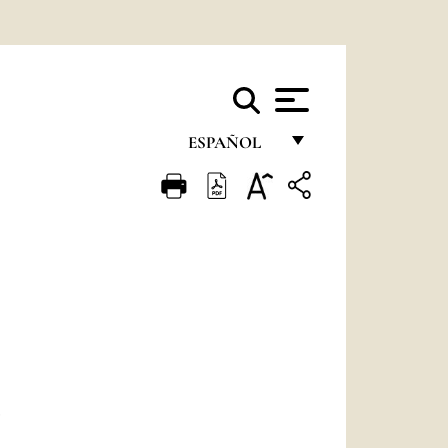
ESPAÑOL
FRANÇAIS
ENGLISH
ITALIANO
PORTUGUÊS
ESPAÑOL
DEUTSCH
L
POLSKI