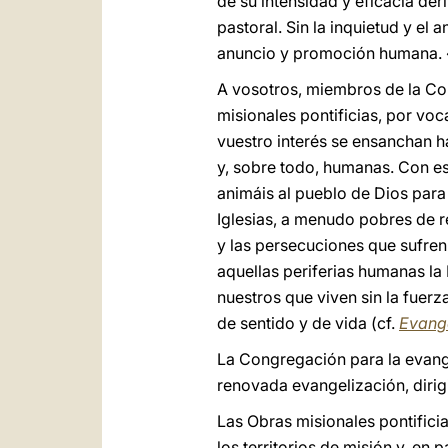
de su intensidad y eficacia der
pastoral. Sin la inquietud y el
anuncio y promoción humana. «L
A vosotros, miembros de la Con
misionales pontificias, por voc
vuestro interés se ensanchan h
y, sobre todo, humanas. Con es
animáis al pueblo de Dios para
Iglesias, a menudo pobres de re
y las persecuciones que sufren
aquellas periferias humanas la 
nuestros que viven sin la fuerz
de sentido y de vida (cf.
Evang
La Congregación para la evange
renovada evangelización, dirigi
Las Obras misionales pontificia
los territorios de misión y, en