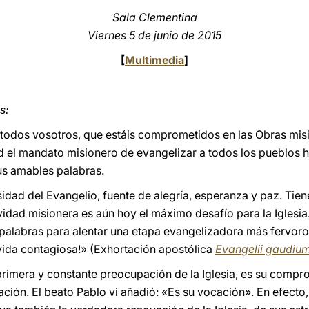
Sala Clementina
Viernes 5 de junio de 2015
[
Multimedia
]
s:
dos vosotros, que estáis comprometidos en las Obras mision
ad el mandato misionero de evangelizar a todos los pueblos ha
us amables palabras.
idad del Evangelio, fuente de alegría, esperanza y paz. Tiene
vidad misionera es aún hoy el máximo desafío para la Iglesia
alabras para alentar una etapa evangelizadora más fervoros
 vida contagiosa!» (Exhortación apostólica
Evangelii gaudiu
 primera y constante preocupación de la Iglesia, es su compr
ación. El beato Pablo vi añadió: «Es su vocación». En efecto