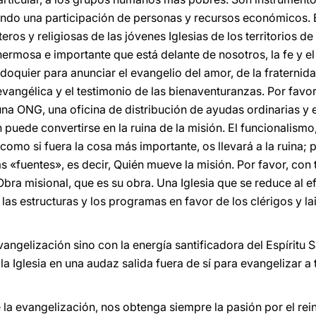
izando una participación de personas y recursos económicos
eros y religiosas de las jóvenes Iglesias de los territorios d
 hermosa e importante que está delante de nosotros, la fe y el
quier para anunciar el evangelio del amor, de la fraternidad 
 evangélica y el testimonio de las bienaventuranzas. Por favo
una ONG, una oficina de distribución de ayudas ordinarias y 
uede convertirse en la ruina de la misión. El funcionalismo
como si fuera la cosa más importante, os llevará a la ruina;
as «fuentes», es decir, Quién mueve la misión. Por favor, co
 Obra misional, que es su obra. Una Iglesia que se reduce al e
 las estructuras y los programas en favor de los clérigos y 
angelización sino con la energía santificadora del Espíritu S
 la Iglesia en una audaz salida fuera de sí para evangelizar a
e la evangelización, nos obtenga siempre la pasión por el rein