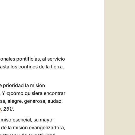
العربيّة
中文
LATINE
ales pontificias, al servicio
sta los confines de la tierra.
 prioridad la misión
. Y «¡cómo quisiera encontrar
a, alegre, generosa, audaz,
m
, 261).
omiso esencial, su mayor
, de la misión evangelizadora,