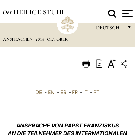
Der
HEILIGE STUHL
DEUTSCH
ANSPRACHEN
2014
OKTOBER
FRANÇAIS
ENGLISH
ITALIANO
PORTUGUÊS
ESPAÑOL
DE
-
EN
-
ES
-
FR
-
IT
-
PT
DEUTSCH
POLSKI
العربيّة
ANSPRACHE VON PAPST FRANZISKUS
AN DIE TEILNEHMER DES INTERNATIONALEN
中文