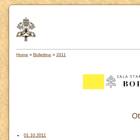
Home
>
Bollettino
>
2011
Ot
01.10.2011