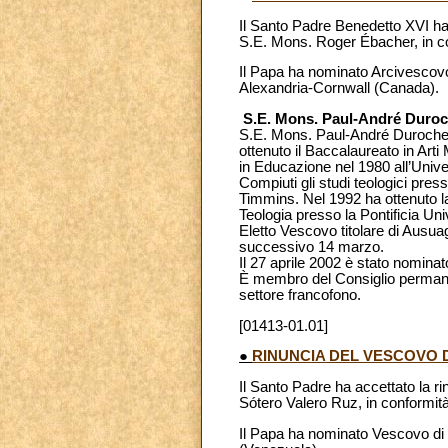
Il Santo Padre Benedetto XVI ha 
S.E. Mons. Roger Ébacher, in con
Il Papa ha nominato Arcivescov
Alexandria-Cornwall (Canada).
S.E. Mons. Paul-André Duroc
S.E. Mons. Paul-André Durocher 
ottenuto il Baccalaureato in Art
in Educazione nel 1980 all’Unive
Compiuti gli studi teologici press
Timmins. Nel 1992 ha ottenuto la
Teologia presso la Pontificia Un
Eletto Vescovo titolare di Ausuag
successivo 14 marzo.
Il 27 aprile 2002 è stato nomina
È membro del Consiglio permane
settore francofono.
[01413-01.01]
●
RINUNCIA DEL VESCOVO 
Il Santo Padre ha accettato la r
Sótero Valero Ruz, in conformità
Il Papa ha nominato Vescovo di 