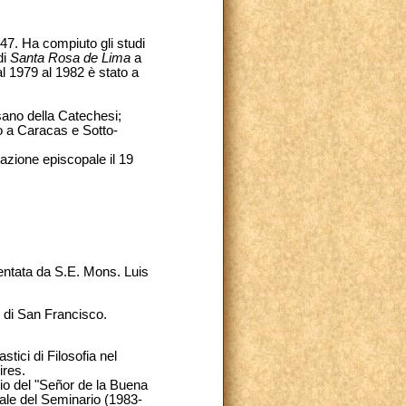
947. Ha compiuto gli studi
di
Santa Rosa de Lima
a
al 1979 al 1982 è stato a
sano della Catechesi;
co a Caracas e Sotto-
razione episcopale il 19
sentata da S.E. Mons. Luis
 di San Francisco.
tici di Filosofia nel
ires.
rio del "Señor de la Buena
ale del Seminario (1983-