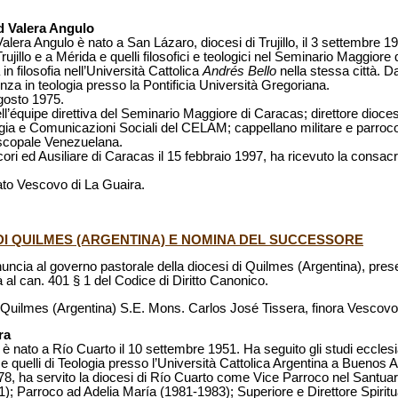
d Valera Angulo
lera Angulo è nato a San Lázaro, diocesi di Trujillo, il 3 settembre 1
ujillo e a Mérida e quelli filosofici e teologici nel Seminario Maggiore 
n filosofia nell’Università Cattolica
Andrés Bello
nella stessa città. D
a in teologia presso la Pontificia Università Gregoriana.
agosto 1975.
l’équipe direttiva del Seminario Maggiore di Caracas; direttore dioce
turgia e Comunicazioni Sociali del CELAM; cappellano militare e parro
iscopale Venezuelana.
ori ed Ausiliare di Caracas il 15 febbraio 1997, ha ricevuto la consac
ato Vescovo di La Guaira.
DI QUILMES (ARGENTINA) E NOMINA DEL SUCCESSORE
inuncia al governo pastorale della diocesi di Quilmes (Argentina), pre
 al can. 401 § 1 del Codice di Diritto Canonico.
Quilmes (Argentina) S.E. Mons. Carlos José Tissera, finora Vescovo
ra
 nato a Río Cuarto il 10 settembre 1951. Ha seguito gli studi ecclesias
quelli di Teologia presso l’Università Cattolica Argentina a Buenos A
978, ha servito la diocesi di Río Cuarto come Vice Parroco nel Santua
; Parroco ad Adelia María (1981-1983); Superiore e Direttore Spiritu