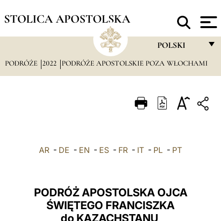
STOLICA APOSTOLSKA
POLSKI
PODRÓŻE
2022
PODRÓŻE APOSTOLSKIE POZA WŁOCHAMI
FRANÇAIS
ENGLISH
ITALIANO
PORTUGUÊS
ESPAÑOL
AR
-
DE
-
EN
-
ES
-
FR
-
IT
-
PL
-
PT
DEUTSCH
POLSKI
PODRÓŻ APOSTOLSKA OJCA
العربيّة
ŚWIĘTEGO FRANCISZKA
do KAZACHSTANU
中文