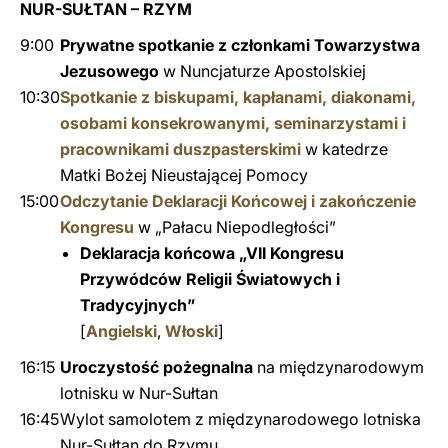
NUR-SUŁTAN – RZYM
9:00
Prywatne spotkanie z członkami Towarzystwa
Jezusowego
w Nuncjaturze Apostolskiej
10:30
Spotkanie z biskupami, kapłanami, diakonami,
osobami konsekrowanymi, seminarzystami i
pracownikami duszpasterskimi
w katedrze
Matki Bożej Nieustającej Pomocy
15:00
Odczytanie Deklaracji Końcowej i zakończenie
Kongresu
w „Pałacu Niepodległości”
Deklaracja końcowa „VII Kongresu
Przywódców Religii Światowych i
Tradycyjnych”
[
Angielski
,
Włoski
]
16:15
Uroczystość pożegnalna
na międzynarodowym
lotnisku w Nur-Sułtan
16:45
Wylot samolotem z międzynarodowego lotniska
Nur-Sułtan do Rzymu