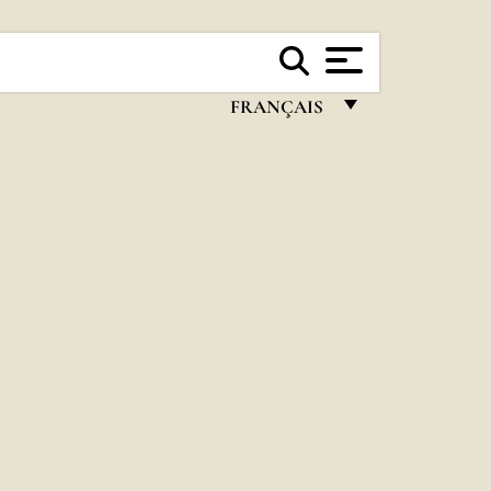
FRANÇAIS
FRANÇAIS
ENGLISH
ITALIANO
PORTUGUÊS
ESPAÑOL
DEUTSCH
POLSKI
العربيّة