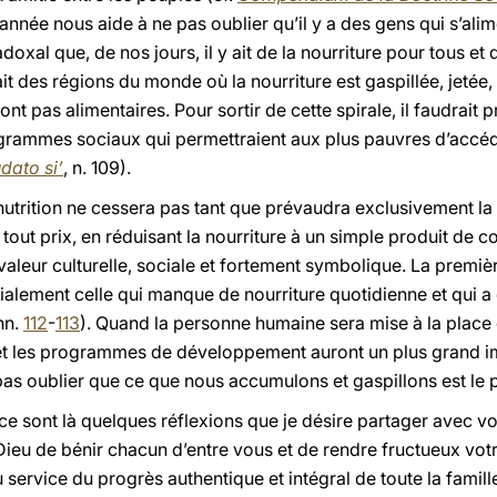
année nous aide à ne pas oublier qu’il y a des gens qui s’al
aradoxal que, de nos jours, il y ait de la nourriture pour tous 
 ait des régions du monde où la nourriture est gaspillée, jet
ont pas alimentaires. Pour sortir de cette spirale, il faudrait 
grammes sociaux qui permettraient aux plus pauvres d’accéd
dato si’
, n. 109).
alnutrition ne cessera pas tant que prévaudra exclusivement la
 tout prix, en réduisant la nourriture à un simple produit de 
a valeur culturelle, sociale et fortement symbolique. La premi
ialement celle qui manque de nourriture quotidienne et qui a
 nn.
112
-
113
). Quand la personne humaine sera mise à la place qu
et les programmes de développement auront un plus grand im
s oublier que ce que nous accumulons et gaspillons est le 
ce sont là quelques réflexions que je désire partager avec vo
ieu de bénir chacun d’entre vous et de rendre fructueux votr
service du progrès authentique et intégral de toute la famil