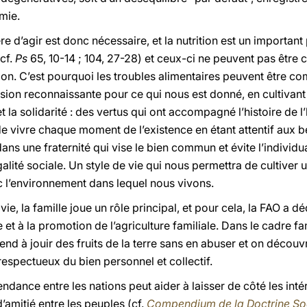
mie.
 d’agir est donc nécessaire, et la nutrition est un important
(cf.
Ps
65, 10-14 ; 104, 27-28) et ceux-ci ne peuvent pas êtr
ion. C’est pourquoi les troubles alimentaires peuvent être c
vision reconnaissante pour ce qui nous est donné, en cultivan
et la solidarité : des vertus qui ont accompagné l’histoire de l
t de vivre chaque moment de l’existence en étant attentif aux b
ans une fraternité qui vise le bien commun et évite l’individu
galité sociale. Un style de vie qui nous permettra de cultiver
 l’environnement dans lequel nous vivons.
e, la famille joue un rôle principal, et pour cela, la FAO a dé
e et à la promotion de l’agriculture familiale. Dans le cadre fami
end à jouir des fruits de la terre sans en abuser et on découv
respectueux du bien personnel et collectif.
endance entre les nations peut aider à laisser de côté les intér
d’amitié entre les peuples (cf.
Compendium de la Doctrine Soci