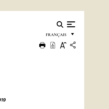
FRANÇAIS
FRANÇAIS
ENGLISH
ITALIANO
PORTUGUÊS
ESPAÑOL
DEUTSCH
019
POLSKI