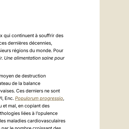
العربيّة
中文
LATINE
x qui continuent à souffrir des
e ces dernières décennies,
ieurs régions du monde. Pour
ir. Une alimentation saine pour
 moyen de destruction
ateau de la balance
vaises. Ces derniers ne sont
I, Enc.
Populorum progressio
,
u et mal, en copiant des
hologies liées à l’opulence
, les maladies cardiovasculaires
é par le nombre croissant des