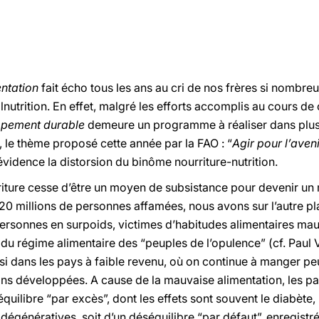
entation
fait écho tous les ans au cri de nos frères si nombreu
alnutrition. En effet, malgré les efforts accomplis au cours d
ppement durable
demeure un programme à réaliser dans plus
, le thème proposé cette année par la FAO : “
Agir pour l’aven
 évidence la distorsion du binôme nourriture-nutrition.
ture cesse d’être un moyen de subsistance pour devenir un
820 millions de personnes affamées, nous avons sur l’autre pl
ersonnes en surpoids, victimes d’habitudes alimentaires mau
u régime alimentaire des “peuples de l’opulence” (cf. Paul V
ssi dans les pays à faible revenu, où on continue à manger pe
ns développées. A cause de la mauvaise alimentation, les pat
équilibre “par excès”, dont les effets sont souvent le diabète
dégénératives, soit d’un déséquilibre “par défaut”, enregistr