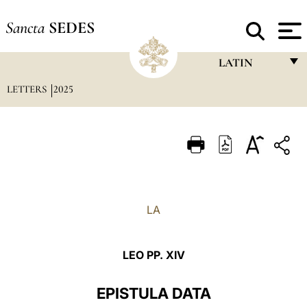
Sancta
SEDES
LATIN
LETTERS
2025
FRANÇAIS
ENGLISH
ITALIANO
PORTUGUÊS
ESPAÑOL
LA
DEUTSCH
POLSKI
LEO PP. XIV
العربيّة
EPISTULA DATA
中文