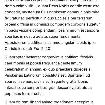
domo enim visibili, quam Deus Nobis cotidie exstruere
concedit, mysterium Eius nobiscum communionis mire
figuratur ac perficitur, in quo Ecclesia per terrarum
orbem diffusa in dominici compagem corporis augetur
in pacis visione complendam; ipsa nimirum est ancora
spei hac in nostra aetate, super fundamenta
Apostolorum aedificata, summo angulari lapide ipso
Christo Iesu (cfr
Eph
2, 20).
Quapropter laetanter cognovimus notitiam, festivis
caerimoniis et populi frequentia centesimum
celebratum iri annum, ex quo praeclara dioecesis
Pinskensis Latinorum constituta est. Spiritale illud
sparsum semen, divina suffragante gratia, bonis
infaustisque temporibus, grandescere valuit atque
copiosos ferre fructus.
Quam ob rem, libenti animo rogationem accepimus