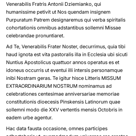
Venerabilis Fratris Antonii Dziemianko, qui
humanissime petivit ut Nos quendam insignem
Purpuratum Patrem designaremus qui verba spiritalis
cohortationis omnibus adstantibus sollemni Missae
celebrandae pronuntiaret.
Ad Te, Venerabilis Frater Noster, decurrimus, quia tibi
haud ignota est vita pastoralis illa in Ecclesia ubi sicuti
Nuntius Apostolicus quattuor annos operatus es et
idoneus occurris ut eventui illi intersis personamque
inibi Nostram geras. Te igitur hisce Litteris MISSUM
EXTRAORDINARIUM NOSTRUM nominamus ad
celebrationes centesimae anniversariae memoriae
constitutionis dioecesis Pinskensis Latinorum quae
sollemni modo die XXV vertentis mensis Octobris in
eadem urbe agentur.
Hac data fausta occasione, omnes participes