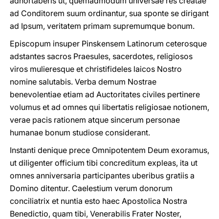
adhortaberis ut, quemadmodum universae res creatae
ad Conditorem suum ordinantur, sua sponte se dirigant
ad Ipsum, veritatem primam supremumque bonum.
Episcopum insuper Pinskensem Latinorum ceterosque
adstantes sacros Praesules, sacerdotes, religiosos
viros mulieresque et christifideles laicos Nostro
nomine salutabis. Verba demum Nostrae
benevolentiae etiam ad Auctoritates civiles pertinere
volumus et ad omnes qui libertatis religiosae notionem,
verae pacis rationem atque sincerum personae
humanae bonum studiose considerant.
Instanti denique prece Omnipotentem Deum exoramus,
ut diligenter officium tibi concreditum expleas, ita ut
omnes anniversaria participantes uberibus gratiis a
Domino ditentur. Caelestium verum donorum
conciliatrix et nuntia esto haec Apostolica Nostra
Benedictio, quam tibi, Venerabilis Frater Noster,