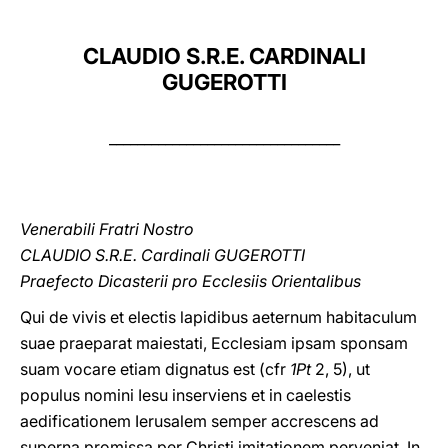
LATINE
CLAUDIO S.R.E. CARDINALI
GUGEROTTI
_________________________________
Venerabili Fratri Nostro
CLAUDIO S.R.E. Cardinali GUGEROTTI
Praefecto Dicasterii pro Ecclesiis Orientalibus
Qui de vivis et electis lapidibus aeternum habitaculum
suae praeparat maiestati, Ecclesiam ipsam sponsam
suam vocare etiam dignatus est (cfr
1Pt
2, 5), ut
populus nomini Iesu inserviens et in caelestis
aedificationem Ierusalem semper accrescens ad
superna promissa per Christi imitationem perveniat. In