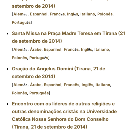
setembro de 2014)
[
Alem
,
Espanhol
,
Franc
s
,
Ingl
s
,
Italiano
,
Polonês
,
ão
ê
ê
Portugu
s
]
ê
Santa Missa na Praça Madre Teresa em Tirana (21
de setembro de 2014)
[
Alem
,
Árabe
,
Espanhol
,
Franc
s
,
Ingl
s
,
Italiano
,
ão
ê
ê
Polonês
,
Portugu
s
]
ê
Oração do Angelus Domini (Tirana, 21 de
setembro de 2014)
[
Alem
,
Árabe
,
Espanhol
,
Francês
,
Inglês
,
Italiano
,
ão
Polonês
,
Português
]
Encontro com os líderes de outras religiões e
outras denominações cristãs na Universidade
Católica Nossa Senhora do Bom Conselho
(Tirana, 21 de setembro de 2014)