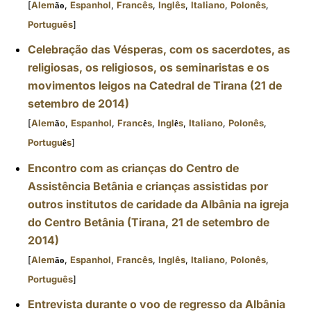
[
Alem
,
Espanhol
,
Francês
,
Inglês
,
Italiano
,
Polonês
,
ão
Português
]
Celebração das Vésperas, com os sacerdotes, as
religiosas, os religiosos, os seminaristas e os
movimentos leigos na Catedral de Tirana (21 de
setembro de 2014)
[
Alem
o
,
Espanhol
,
Franc
s
,
Ingl
s
,
Italiano
,
Polonês
,
ã
ê
ê
Portugu
s
]
ê
Encontro com as crianças do Centro de
Assistência Betânia e crianças assistidas por
outros institutos de caridade da Albânia na igreja
do Centro Betânia (Tirana, 21 de setembro de
2014)
[
Alem
,
Espanhol
,
Francês
,
Inglês
,
Italiano
,
Polonês
,
ão
Português
]
Entrevista durante o voo de regresso da Albânia