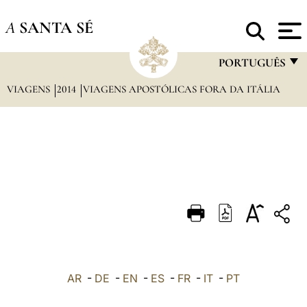
A
SANTA SÉ
PORTUGUÊS
VIAGENS
2014
VIAGENS APOSTÓLICAS FORA DA ITÁLIA
FRANÇAIS
ENGLISH
ITALIANO
PORTUGUÊS
ESPAÑOL
DEUTSCH
POLSKI
العربيّة
AR
-
DE
-
EN
-
ES
-
FR
-
IT
-
PT
中文