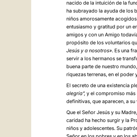
nacido de la intuición de la fu
ha subrayado la ayuda de los bi
niños amorosamente acogidos y 
entusiasmo y gratitud por un e
amigos y con un Amigo todavía
propósito de los voluntarios q
Jesús y a nosotros»
. Es una f
servir a los hermanos se trans
buena parte de nuestro mundo, 
riquezas terrenas, en el poder 
El secreto de una existencia p
alegría”,
y el compromiso más ex
definitivas, que aparecen, a s
Que el Señor Jesús y su Madre,
caridad ha hecho surgir y la Pr
niños y adolescentes. Su patró
Señor en los pobres y en los a