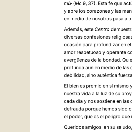
mí»
(
Mc
9, 37). Esta fe que act
y abre los corazones y las mano
en medio de nosotros pasa a tr
Además, este
Centro
demuestra
diversas confesiones religiosas
ocasión para profundizar en el
amor respetuoso y operante con
avergüenza de la bondad. Quien
profunda aun en medio de las d
debilidad, sino auténtica fuerz
El bien es premio en sí mismo 
nuestra vida a la luz de su pr
cada día y nos sostiene en las 
defrauda porque hemos sido cre
el poder, que es el peligro que
Queridos amigos, en su saludo,