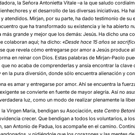
ndadora, la Señora Antonietta Vitale –a la que saludo cordia
enhechores y el desarrollo de las diversas iniciativas. Ha h
atendidos. Mirjan, por su parte, ha dado testimonio de su e
ncuentro que ha transformado su existencia y le ha abierto 
 más grande y mejor que los demás: Jesús. Ha dicho una cos
ue colaboran aquí; ha dicho:
«Desde hace 15 años se sacrific
rase que revela cómo entregarse por amor a Jesús produce a
forma en reinar con Dios. Estas palabras de Mirjan-Paolo pue
que no acaba de comprenderlas y ansía encontrar la clave de
y en la pura diversión, donde sólo encuentra alienación y con
lena es amar y entregarse por amor. Ahí se encuentra la fuer
igente se convierte en fuente de mayor alegría. Así no asu
u verdadera luz, como un modo de realizar plenamente la libe
 la Virgen María, bendigan su Asociación, este
Centro Betan
ovidencia crecer. Que bendigan a todos los voluntarios, a lo
n, san Antonio de Padua, los acompañe en el camino. Contin
bandonados, y pidiéndole que los corazones y las mentes de t