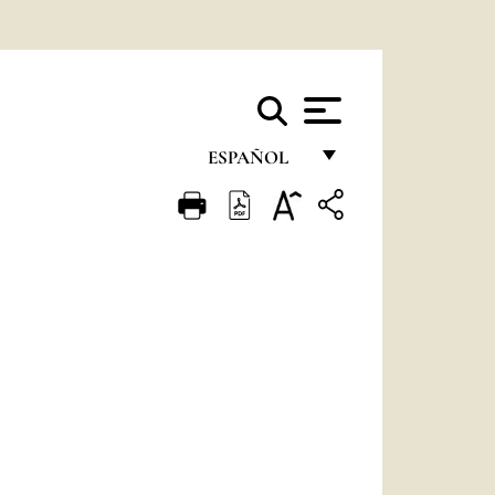
ESPAÑOL
FRANÇAIS
ENGLISH
ITALIANO
PORTUGUÊS
ESPAÑOL
DEUTSCH
POLSKI