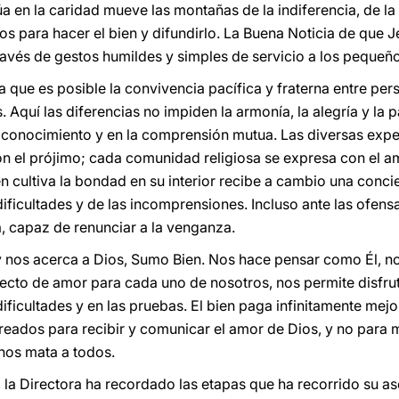
úa en la caridad mueve las montañas de la indiferencia, de la 
s para hacer el bien y difundirlo. La Buena Noticia de que J
avés de gestos humildes y simples de servicio a los pequeño
 que es posible la convivencia pacífica y fraterna entre pers
. Aquí las diferencias no impiden la armonía, la alegría y la 
 conocimiento y en la comprensión mutua. Las diversas exper
 el prójimo; cada comunidad religiosa se expresa con el amo
 cultiva la bondad en su interior recibe a cambio una concien
ificultades y de las incomprensiones. Incluso ante las ofens
a, capaz de renunciar a la venganza.
y nos acerca a Dios, Sumo Bien. Nos hace pensar como Él, no
oyecto de amor para cada uno de nosotros, nos permite disfru
dificultades y en las pruebas. El bien paga infinitamente mejo
ados para recibir y comunicar el amor de Dios, y no para me
 nos mata a todos.
 la Directora ha recordado las etapas que ha recorrido su as