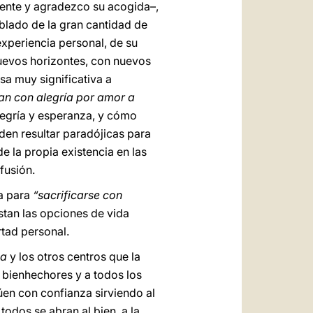
lmente y agradezco su acogida–,
ablado de la gran cantidad de
xperiencia personal, de su
nuevos horizontes, con nuevos
a muy significativa a
an con alegría por amor a
legría y esperanza, y cómo
den resultar paradójicas para
 la propia existencia en las
fusión.
za para
“sacrificarse con
stan las opciones de vida
rtad personal.
ia
y los otros centros que la
s bienhechores y a todos los
úen con confianza sirviendo al
odos se abran al bien, a la