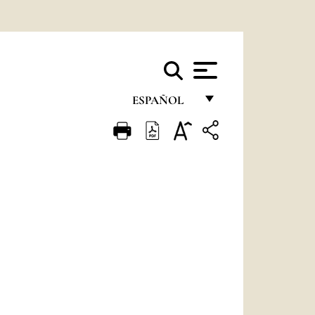
ESPAÑOL
FRANÇAIS
ENGLISH
ITALIANO
PORTUGUÊS
ESPAÑOL
DEUTSCH
POLSKI