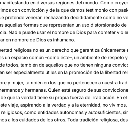
manifestando en diversas regiones del mundo. Como creyent
 vivimos con convicción y de la que damos testimonio con pas
 que pretende venerar, rechazando decididamente como no ver
s aquellas formas que representan un uso distorsionado de la
ncia. Nadie puede usar el nombre de Dios para cometer viol
inar en nombre de Dios es inhumano.
ibertad religiosa no es un derecho que garantiza únicamente e
: es un espacio común –como éste–, un ambiente de respeto 
 de todos, también de aquellos que no tienen ninguna convicc
n ser especialmente útiles en la promoción de la libertad rel
e y mujer, también en los que no pertenecen a nuestra tradici
hermanos y hermanas. Quien está seguro de sus conviccione
abe que la verdad tiene su propia fuerza de irradiación. En 
este viaje, aspirando a la verdad y a la eternidad, no vivimos
 o religiosos, como entidades autónomas y autosuficientes,
os a los cuidados de los otros. Toda tradición religiosa, des