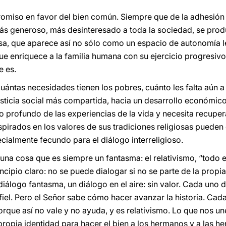
omiso en favor del bien común. Siempre que de la adhesión a
s generoso, más desinteresado a toda la sociedad, se produ
giosa, que aparece así no sólo como un espacio de autonomía 
e enriquece a la familia humana con su ejercicio progresiv
e es.
uántas necesidades tienen los pobres, cuánto les falta aún 
sticia social más compartida, hacia un desarrollo económico
o profundo de las experiencias de la vida y necesita recuper
pirados en los valores de sus tradiciones religiosas pueden
pecialmente fecundo para el diálogo interreligioso.
una cosa que es siempre un fantasma: el relativismo, “todo es
cipio claro: no se puede dialogar si no se parte de la propia
iálogo fantasma, un diálogo en el aire: sin valor. Cada uno 
s fiel. Pero el Señor sabe cómo hacer avanzar la historia. Cad
porque así no vale y no ayuda, y es relativismo. Lo que nos une
propia identidad para hacer el bien a los hermanos y a las he