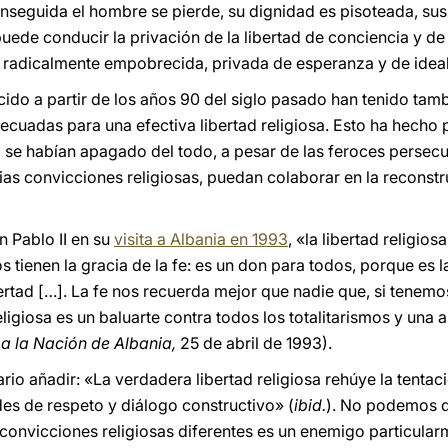
enseguida el hombre se pierde, su dignidad es pisoteada, su
ede conducir la privación de la libertad de conciencia y de 
d radicalmente empobrecida, privada de esperanza y de ideal
do a partir de los años 90 del siglo pasado han tenido tamb
ecuadas para una efectiva libertad religiosa. Esto ha hecho
 se habían apagado del todo, a pesar de las feroces persecu
as convicciones religiosas, puedan colaborar en la reconstr
n Pablo II en su
visita a Albania en 1993
, «la libertad religio
 tienen la gracia de la fe: es un don para todos, porque es 
bertad […]. La fe nos recuerda mejor que nadie que, si tenemo
igiosa es un baluarte contra todos los totalitarismos y una a
a la Nación de Albania,
25 de abril de 1993).
o añadir: «La verdadera libertad religiosa rehúye la tentació
es de respeto y diálogo constructivo» (
ibid.
). No podemos d
 convicciones religiosas diferentes es un enemigo particular