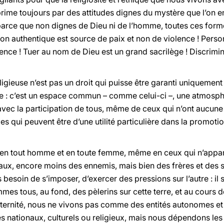
ime toujours par des attitudes dignes du mystère que l’on e
arce que non dignes de Dieu ni de l’homme, toutes ces form
gion authentique est source de paix et non de violence ! Perso
ence ! Tuer au nom de Dieu est un grand sacrilège ! Discrimi
eligieuse n’est pas un droit qui puisse être garanti uniquement 
ire : c’est un espace commun – comme celui-ci –, une atmosph
 avec la participation de tous, même de ceux qui n’ont aucune
s qui peuvent être d’une utilité particulière dans la promotio
ir en tout homme et en toute femme, même en ceux qui n’appa
ivaux, encore moins des ennemis, mais bien des frères et des 
besoin de s’imposer, d’exercer des pressions sur l’autre : il s
s tous, au fond, des pèlerins sur cette terre, et au cours d
l’éternité, nous ne vivons pas comme des entités autonomes e
 nationaux, culturels ou religieux, mais nous dépendons le