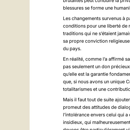
brutalités peut conduire la priv
blessures se forme une humanit
Les changements survenus à part
conditions pour une liberté de 
traditions qui ne s’étaient jama
sa propre conviction religieuse
du pays.
En réalité, comme l’a affirmé s
pas seulement un don précieux d
qu’elle est la garantie fondament
que, si nous avons un unique Cré
totalitarismes et une contributi
Mais il faut tout de suite ajoute
promeut des attitudes de dialog
l’intolérance envers celui qui 
insidieux, qui malheureusement
devons être particulièrement vi