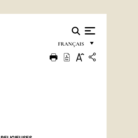
FRANÇAIS
FRANÇAIS
ENGLISH
ITALIANO
PORTUGUÊS
ESPAÑOL
DEUTSCH
POLSKI
RELIGIEUSES