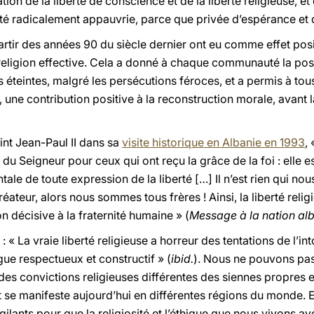
ation de la liberté de conscience et de la liberté religieuse, 
é radicalement appauvrie, parce que privée d’espérance et 
ir des années 90 du siècle dernier ont eu comme effet positi
religion effective. Cela a donné à chaque communauté la poss
is éteintes, malgré les persécutions féroces, et a permis à tous
, une contribution positive à la reconstruction morale, avan
aint Jean-Paul II dans sa
visite historique en Albanie en 1993
,
u Seigneur pour ceux qui ont reçu la grâce de la foi : elle 
ale de toute expression de la liberté […] Il n’est rien qui nous
ateur, alors nous sommes tous frères ! Ainsi, la liberté relig
on décisive à la fraternité humaine » (
Message à la nation al
r : « La vraie liberté religieuse a horreur des tentations de l’i
ue respectueux et constructif » (
ibid.
).
Nous ne pouvons pas
a des convictions religieuses différentes des siennes propres 
 se manifeste aujourd’hui en différentes régions du monde. E
gilants pour que la religiosité et l’éthique que nous vivons a