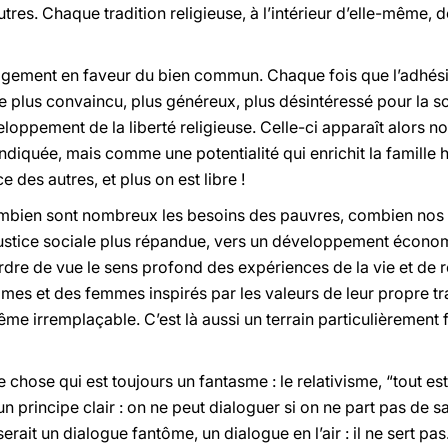
tres. Chaque tradition religieuse, à l’intérieur d’elle-même, 
agement en faveur du bien commun. Chaque fois que l’adhésio
e plus convaincu, plus généreux, plus désintéressé pour la soci
eloppement de la liberté religieuse. Celle-ci apparaît alor
diquée, mais comme une potentialité qui enrichit la famille
e des autres, et plus on est libre !
mbien sont nombreux les besoins des pauvres, combien nos 
ustice sociale plus répandue, vers un développement économ
dre de vue le sens profond des expériences de la vie et de 
es et des femmes inspirés par les valeurs de leur propre trad
me irremplaçable. C’est là aussi un terrain particulièrement
 chose qui est toujours un fantasme : le relativisme, “tout est 
un principe clair : on ne peut dialoguer si on ne part pas de sa
serait un dialogue fantôme, un dialogue en l’air : il ne sert 