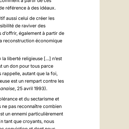
et comment à partir de ces
de référence à des idéaux.
f aussi celui de créer les
ibilité de raviver des
 d’offrir, également à partir de
t la reconstruction économique
 « la liberté religieuse […] n’est
est un don pour tous parce
 rappelle, autant que la foi,
ieuse est un rempart contre les
banaise
, 25 avril 1993).
ntolérance et du sectarisme et
 ne pas reconnaître combien
est un ennemi particulièrement
n tant que croyants, nous
vec conviction et dont nous