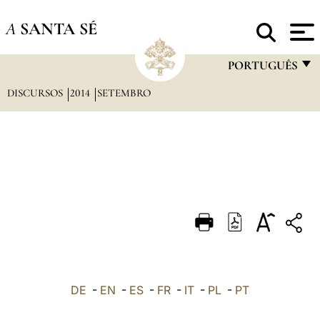
A
SANTA SÉ
PORTUGUÊS
DISCURSOS
2014
SETEMBRO
FRANÇAIS
ENGLISH
ITALIANO
PORTUGUÊS
ESPAÑOL
DEUTSCH
POLSKI
العربيّة
DE
-
EN
-
ES
-
FR
-
IT
-
PL
-
PT
中文