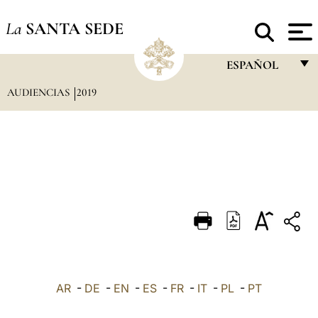
La
SANTA SEDE
ESPAÑOL
AUDIENCIAS
2019
FRANÇAIS
ENGLISH
ITALIANO
PORTUGUÊS
ESPAÑOL
DEUTSCH
POLSKI
العربيّة
AR
-
DE
-
EN
-
ES
-
FR
-
IT
-
PL
-
PT
中文