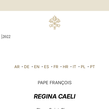
I
2022
AR
-
DE
-
EN
-
ES
-
FR
-
HR
-
IT
-
PL
-
PT
PAPE FRANÇOIS
REGINA CAELI