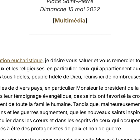
Place Saint-Pierre
Dimanche 15 mai 2022
[
Multimédia
]
_________________________________
ation eucharistique
, je désire vous saluer et vous remercier t
ux et les religieuses, en particulier ceux qui appartiennent aux
 tous fidèles, peuple fidèle de Dieu, réunis ici de nombreus
lles de divers pays, en particulier Monsieur le président de la 
s leur témoignage évangélique, ces saints ont favorisé la croi
ent de toute la famille humaine. Tandis que, malheureusement
ns et les guerres augmentent, que les nouveaux saints inspir
culier dans les cœurs et dans les esprits de ceux qui occupe
lés à être des protagonistes de paix et non de guerre.
ins, ainsi que tous ceux qui ont suivi cette Messe à travers