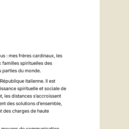
العربيّة
中文
LATINE
ous : mes frères cardinaux, les
 familles spirituelles des
es parties du monde.
République italienne. Il est
ssance spirituelle et sociale de
, les distances s’accroissent
ent des solutions d’ensemble,
nt des charges de haute
 les moyens de communication.