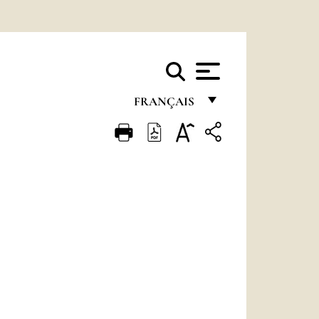
FRANÇAIS
FRANÇAIS
ENGLISH
ITALIANO
PORTUGUÊS
ESPAÑOL
DEUTSCH
POLSKI