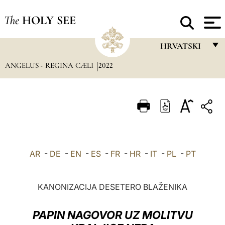
The
HOLY SEE
HRVATSKI
ANGELUS - REGINA CÆLI
2022
FRANÇAIS
ENGLISH
ITALIANO
PORTUGUÊS
ESPAÑOL
AR
-
DE
-
EN
-
ES
-
FR
-
HR
-
IT
-
PL
-
PT
DEUTSCH
POLSKI
KANONIZACIJA DESETERO BLAŽENIKA
العربيّة
PAPIN NAGOVOR UZ MOLITVU
中文