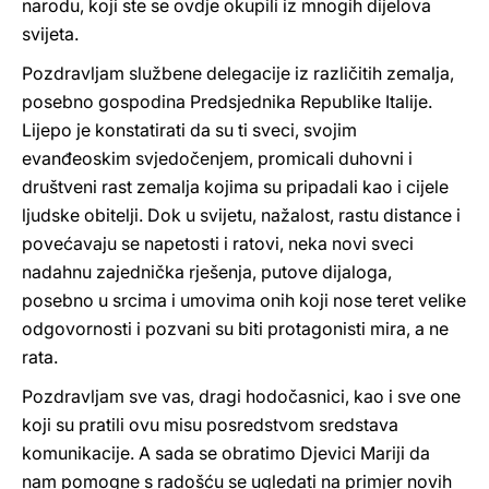
narodu, koji ste se ovdje okupili iz mnogih dijelova
svijeta.
Pozdravljam službene delegacije iz različitih zemalja,
posebno gospodina Predsjednika Republike Italije.
Lijepo je konstatirati da su ti sveci, svojim
evanđeoskim svjedočenjem, promicali duhovni i
društveni rast zemalja kojima su pripadali kao i cijele
ljudske obitelji. Dok u svijetu, nažalost, rastu distance i
povećavaju se napetosti i ratovi, neka novi sveci
nadahnu zajednička rješenja, putove dijaloga,
posebno u srcima i umovima onih koji nose teret velike
odgovornosti i pozvani su biti protagonisti mira, a ne
rata.
Pozdravljam sve vas, dragi hodočasnici, kao i sve one
koji su pratili ovu misu posredstvom sredstava
komunikacije. A sada se obratimo Djevici Mariji da
nam pomogne s radošću se ugledati na primjer novih