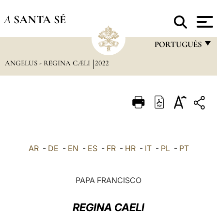
A
SANTA SÉ
PORTUGUÊS
ANGELUS - REGINA CÆLI
2022
FRANÇAIS
ENGLISH
ITALIANO
PORTUGUÊS
ESPAÑOL
AR
-
DE
-
EN
-
ES
-
FR
-
HR
-
IT
-
PL
-
PT
DEUTSCH
POLSKI
PAPA FRANCISCO
العربيّة
REGINA CAELI
中文