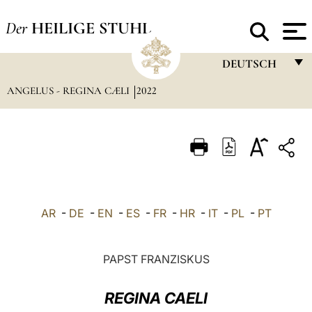
Der
HEILIGE STUHL
DEUTSCH
ANGELUS - REGINA CÆLI
2022
FRANÇAIS
ENGLISH
ITALIANO
PORTUGUÊS
ESPAÑOL
AR
-
DE
-
EN
-
ES
-
FR
-
HR
-
IT
-
PL
-
PT
DEUTSCH
POLSKI
PAPST FRANZISKUS
العربيّة
REGINA CAELI
中文