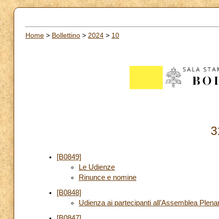
Home
>
Bollettino
>
2024
>
10
3
[B0849]
Le Udienze
Rinunce e nomine
[B0848]
Udienza ai partecipanti all’Assemblea Plena
[B0847]