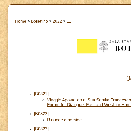
Home
>
Bollettino
>
2022
>
11
0
[B0821]
Viaggio Apostolico di Sua Santità Francesc
Forum for Dialogue: East and West for Hu
[B0822]
Rinunce e nomine
[B0823]