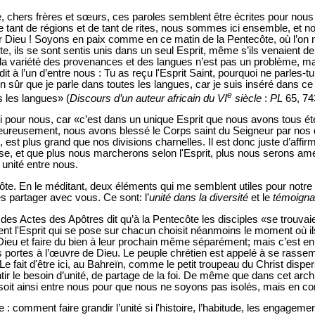
, chers frères et sœurs, ces paroles semblent être écrites pour nous a
de tant de régions et de tant de rites, nous sommes ici ensemble, et
Dieu ! Soyons en paix comme en ce matin de la Pentecôte, où l’on n
e, ils se sont sentis unis dans un seul Esprit, même s’ils venaient de
la variété des provenances et des langues n’est pas un problème, ma
dit à l’un d’entre nous : Tu as reçu l'Esprit Saint, pourquoi ne parles-t
n sûr que je parle dans toutes les langues, car je suis inséré dans ce
e
es les langues» (
Discours d’un auteur africain du VI
siècle
:
PL
65, 74
i pour nous, car «c’est dans un unique Esprit que nous avons tous ét
eureusement, nous avons blessé le Corps saint du Seigneur par nos d
 est plus grand que nos divisions charnelles. Il est donc juste d’affir
ise, et que plus nous marcherons selon l'Esprit, plus nous serons am
e unité entre nous.
ôte. En le méditant, deux éléments qui me semblent utiles pour not
es partager avec vous. Ce sont: l’
unité dans la diversité
et le
témoigna
e des Actes des Apôtres dit qu’à la Pentecôte les disciples «se trouv
 l'Esprit qui se pose sur chacun choisit néanmoins le moment où il
Dieu et faire du bien à leur prochain même séparément; mais c’est en
s portes à l’œuvre de Dieu. Le peuple chrétien est appelé à se rassem
Le fait d'être ici, au Bahreïn, comme le petit troupeau du Christ disper
ir le besoin d’unité, de partage de la foi. De même que dans cet archip
 soit ainsi entre nous pour que nous ne soyons pas isolés, mais en c
 comment faire grandir l’unité si l'histoire, l’habitude, les engagemen