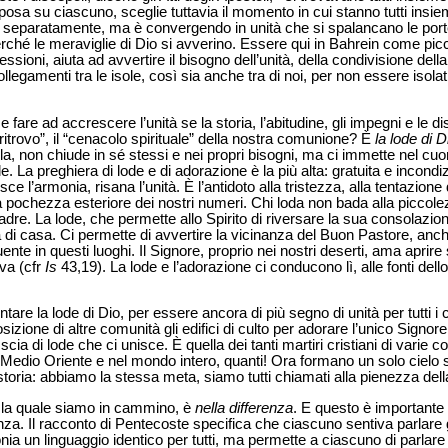
posa su ciascuno, sceglie tuttavia il momento in cui stanno tutti ins
separatamente, ma è convergendo in unità che si spalancano le porte a
erché le meraviglie di Dio si avverino. Essere qui in Bahrein come pic
essioni, aiuta ad avvertire il bisogno dell’unità, della condivisione del
legamenti tra le isole, così sia anche tra di noi, per non essere isol
e fare ad accrescere l’unità se la storia, l’abitudine, gli impegni e le 
i ritrovo”, il “cenacolo spirituale” della nostra comunione? È
la lode di D
sola, non chiude in sé stessi e nei propri bisogni, ma ci immette nel cuo
elle. La preghiera di lode e di adorazione è la più alta: gratuita e incondiz
uisce l’armonia, risana l’unità. È l’antidoto alla tristezza, alla tentazione
a pochezza esteriore dei nostri numeri. Chi loda non bada alla piccole
Padre. La lode, che permette allo Spirito di riversare la sua consolazio
gia di casa. Ci permette di avvertire la vicinanza del Buon Pastore, an
ente in questi luoghi. Il Signore, proprio nei nostri deserti, ama apri
iva (cfr
Is
43,19). La lode e l’adorazione ci conducono lì, alle fonti dello 
tare la lode di Dio, per essere ancora di più segno di unità per tutti i
sizione di altre comunità gli edifici di culto per adorare l’unico Signore
cia di lode che ci unisce. È quella dei tanti martiri cristiani di varie 
in Medio Oriente e nel mondo intero, quanti! Ora formano un solo cielo s
storia: abbiamo la stessa meta, siamo tutti chiamati alla pienezza del
r la quale siamo in cammino, è
nella differenza
. E questo è importante t
erenza. Il racconto di Pentecoste specifica che ciascuno sentiva parlare g
nia un linguaggio identico per tutti, ma permette a ciascuno di parlare li