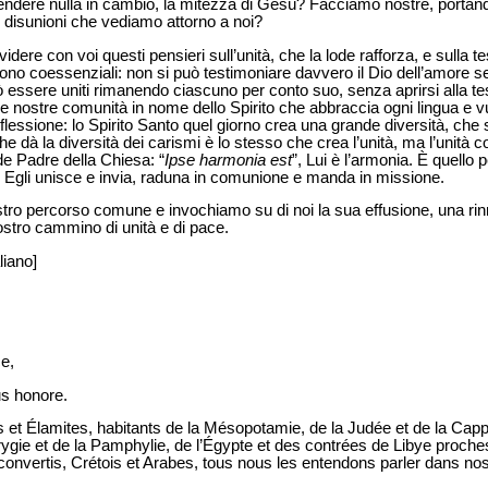
ndere nulla in cambio, la mitezza di Gesù? Facciamo nostre, portando
 le disunioni che vediamo attorno a noi?
ividere con voi questi pensieri sull’unità, che la lode rafforza, e sulla 
sono coessenziali: non si può testimoniare davvero il Dio dell’amore se
 essere uniti rimanendo ciascuno per conto suo, senza aprirsi alla te
delle nostre comunità in nome dello Spirito che abbraccia ogni lingua e
flessione: lo Spirito Santo quel giorno crea una grande diversità, ch
he dà la diversità dei carismi è lo stesso che crea l’unità, ma l’unità 
e Padre della Chiesa: “
Ipse harmonia est
”, Lui è l’armonia. È quello
. Egli unisce e invia, raduna in comunione e manda in missione.
nostro percorso comune e invochiamo su di noi la sua effusione, una r
nostro cammino di unità e di pace.
liano]
ce,
us honore.
 Élamites, habitants de la Mésopotamie, de la Judée et de la Capp
Phrygie et de la Pamphylie, de l’Égypte et des contrées de Libye proc
convertis, Crétois et Arabes, tous nous les entendons parler dans no