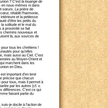
munion ? C’est
la louange de
pas en nous-mêmes ni dans
et sœurs. La prière de
e cœur, rétablit l’harmonie,
 intérieure et la petitesse
uté d’être les petits du
la solitude et le mal du
à proximité se fait
 des chemins nouveaux et
uisent là, aux sources de
 pour tous les chrétiens !
unautés pour qu’elles
re, mais aussi au Ciel. C’est
 années au Moyen-Orient et
 qui marchent dans les
munion en Dieu.
il est important d’en tenir
côte précise que chacun
e pour tous, mais il permet à
arlée par les autres (cf. v.
 différences. C’est ce qui
comme faisant partie du
is-je docile à l’action de