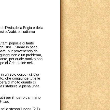
ll’Asia,della Frigia e della
esi e Arabi, e li udiamo
tanti popoli e di tante
e da Dio! – Siamo in pace,
coste, pur provenendo da
linguaggi non è un problema,
Santo, per quale motivo non
rpo di Cristo cioè nella
o in un solo corpo» (
1 Cor
to, che congiunge tutte le
pera di molto quanto ci
ristabilire la piena unità
tili per il nostro cammino
i vita
.
e nello stesso luogo» (2,1).