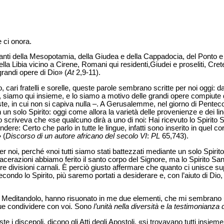
 ci onora.
anti della Mesopotamia, della Giudea e della Cappadocia, del Ponto e de
 della Libia vicino a Cirene, Romani qui residenti,Giudei e proseliti, Cret
grandi opere di Dio» (
At
2,9-11).
 cari fratelli e sorelle, queste parole sembrano scritte per noi oggi: da 
 riti, siamo qui insieme, e lo siamo a motivo delle grandi opere compiut
te, in cui non si capiva nulla –. A Gerusalemme, nel giorno di Pente
 in un solo Spirito: oggi come allora la varietà delle provenienze e dei 
 scriveva che «se qualcuno dirà a uno di noi: Hai ricevuto lo Spirito 
ondere: Certo che parlo in tutte le lingue, infatti sono inserito in quel co
 (
Discorso di un autore africano del secolo VI
:
PL
65,743).
per noi, perché «noi tutti siamo stati battezzati mediante un solo Spirit
acerazioni abbiamo ferito il santo corpo del Signore, ma lo Spirito San
e divisioni carnali. È perciò giusto affermare che quanto ci unisce su
ndo lo Spirito, più saremo portati a desiderare e, con l’aiuto di Dio, a 
. Meditandolo, hanno risuonato in me due elementi, che mi sembrano u
ue condividere con voi. Sono
l’unità nella diversità
e
la testimonianza d
te i discepoli, dicono gli Atti degli Apostoli, «si trovavano tutti insiem