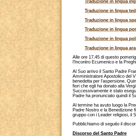
Traduzione in lingua ing
Traduzione in lingua te
Traduzione in lingua sp
Traduzione in lingua po
Traduzione in lingua po
Traduzione in lingua ar
Alle ore 17.45 di questo pomerig
l’Incontro Ecumenico e la Preghi
Al Suo arrivo il Santo Padre Fra
Amministratore Apostolico del Vic
benedetta per l’aspersione. Quin
fiori che egli ha donato alla Ve
Successivamente è stato eseguito i
Padre ha pronunciato quindi il S
Al termine ha avuto luogo la Pre
Padre Nostro e la Benedizione fi
gruppo con i Leader religiosi, il
Pubblichiamo di seguito il disco
Discorso del Santo Padre