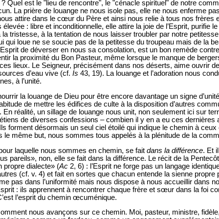
 ? Quel est le "lieu de rencontre", le "cénacle spirituel" de notre com
acun. La prière de louange ne nous isole pas, elle ne nous enferme 
ous attire dans le cœur du Père et ainsi nous relie à tous nos frères 
levée : libre et inconditionnelle, elle attire la joie de l’Esprit, purifie l
à la tristesse, à la tentation de nous laisser troubler par notre petitesse
i qui loue ne se soucie pas de la petitesse du troupeau mais de la bea
’Esprit de déverser en nous sa consolation, est un bon remède contre 
ntir la proximité du Bon Pasteur, même lorsque le manque de bergers 
en ces lieux. Le Seigneur, précisément dans nos déserts, aime ouvrir
s sources d’eau vive (cf.
Is
43, 19). La louange et l’adoration nous cond
es, à l’unité.
nourrir la louange de Dieu pour être encore davantage un signe d’unité
bitude de mettre les édifices de culte à la disposition d’autres comm
 En réalité, un sillage de louange nous unit, non seulement ici sur ter
étiens de diverses confessions – combien il y en a eu ces dernières
ls forment désormais un seul ciel étoilé qui indique le chemin à ceux
ons le même but, nous sommes tous appelés à la plénitude de la com
, pour laquelle nous sommes en chemin, se fait
dans la différence
. Et 
us pareils», non, elle se fait dans la différence. Le récit de la Pente
n propre dialecte» (
Ac
2, 6) : l’Esprit ne forge pas un langage identiqu
tres (cf. v. 4) et fait en sortes que chacun entende la sienne propre p
me pas dans l’uniformité mais nous dispose à nous accueillir dans nos
Esprit : ils apprennent à rencontrer chaque frère et sœur dans la foi 
 C’est l’esprit du chemin œcuménique.
ent nous avançons sur ce chemin. Moi, pasteur, ministre, fidèle, su