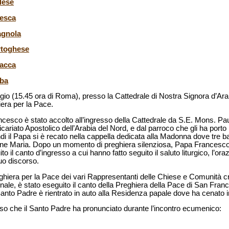
lese
desca
agnola
rtoghese
lacca
aba
gio (15.45 ora di Roma), presso la Cattedrale di Nostra Signora d’Ara
era per la Pace.
ncesco è stato accolto all’ingresso della Cattedrale da S.E. Mons. Pa
ariato Apostolico dell’Arabia del Nord, e dal parroco che gli ha porto 
di il Papa si è recato nella cappella dedicata alla Madonna dove tre ba
rgine Maria. Dopo un momento di preghiera silenziosa, Papa Francesco 
l canto d’ingresso a cui hanno fatto seguito il saluto liturgico, l’orazi
uo discorso.
ghiera per la Pace dei vari Rappresentanti delle Chiese e Comunità cri
nale, è stato eseguito il canto della Preghiera della Pace di San Franc
 Santo Padre è rientrato in auto alla Residenza papale dove ha cenato i
rso che il Santo Padre ha pronunciato durante l’incontro ecumenico: