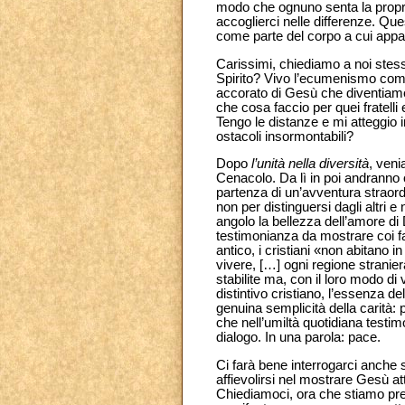
modo che ognuno senta la propria
accoglierci nelle differenze. Que
come parte del corpo a cui appa
Carissimi, chiediamo a noi stess
Spirito? Vivo l’ecumenismo come
accorato di Gesù che diventiam
che cosa faccio per quei fratelli
Tengo le distanze e mi atteggio i
ostacoli insormontabili?
Dopo
l’unità nella diversità
, ven
Cenacolo. Da lì in poi andranno 
partenza di un’avventura straord
non per distinguersi dagli altri 
angolo la bellezza dell’amore di D
testimonianza da mostrare coi fa
antico,
i cristiani «non abitano 
vivere, […] ogni regione stranier
stabilite ma, con il loro modo di 
distintivo cristiano, l’essenza d
genuina semplicità della carità: p
che nell’umiltà quotidiana testim
dialogo. In una parola: pace.
Ci farà bene interrogarci anche 
affievolirsi nel mostrare Gesù att
Chiediamoci, ora che stiamo pre