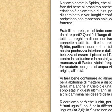
Notiamo come lo Spirito, che si 
fare del bene al prossimo anche 
cristiano è chiamato a riunirsi p
disseminato in vari luoghi e conf
arcipelago non mancano saldi col
fraterna.
Fratelli e sorelle, mi chiedo: com
da altre parti? Qual è il “luogo d
tutti. La preghiera di lode non i
connette a tutti i fratelli e le sor
Spirito, purifica il cuore, ricostit
nostra pochezza interiore e dall
bellezza di essere i piccoli del 
contro la solitudine e la nostal
mancanza di Pastori vicini, frequ
far scaturire sorgenti di acqua v
origini, all’unità.
Vi farà bene continuare ad alimen
bella abitudine di mettere a dispo
terra, ma anche in Cielo c’è una s
sono stati in questi ultimi anni 
a chi cammina nei deserti della 
Ricordiamo però che l’unità, pe
è “tutti uguali”, no, è nella diff
lingua» (
At
2,6): lo Spirito non co