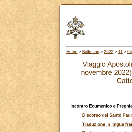
Home
>
Bollettino
>
2022
>
11
>
04
Viaggio Apostol
novembre 2022) 
Catt
Incontro Ecumenico e Preghier
Discorso del Santo Pad
Traduzione in lingua fr