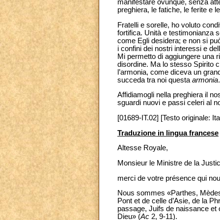
manifestare ovunque, senza atte
preghiera, le fatiche, le ferite e
Fratelli e sorelle, ho voluto cond
fortifica. Unità e testimonianza 
come Egli desidera; e non si può
i confini dei nostri interessi e 
Mi permetto di aggiungere una ri
disordine. Ma lo stesso Spirito c
l’armonia, come diceva un grand
succeda tra noi questa
armonia
Affidiamogli nella preghiera il 
sguardi nuovi e passi celeri al 
[01689-IT.02] [Testo originale: Ita
Traduzione in lingua francese
Altesse Royale,
Monsieur le Ministre de la Justi
merci de votre présence qui no
Nous sommes «Parthes, Mèdes et
Pont et de celle d’Asie, de la 
passage, Juifs de naissance et 
Dieu» (
Ac
2, 9-11).