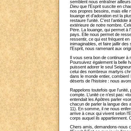
semblent nous entraîner ailleurs
Dieu
que l’Esprit suscite en ch
nos propres besoins, mais elle n
louange et d’adoration est la plus é
restaure l’unité. C’est l'antidote 
extérieure de notre nombre. Celu
Père. La louange, qui permet à l
pays. Elle nous permet de resse
ressentir, ce qui est fréquent 
inimaginables, et faire jaillir de
l’Esprit, nous ramenant aux origin
Il vous sera bon de continuer à 
Poursuivez également la belle ha
puissent adorer le seul Seigneur.
celui des nombreux martyrs chr
dans le monde entier, combien! I
déserts de l’histoire : nous av
Rappelons toutefois que l’unité
compte. L’unité ce n’est pas: «to
entendait les Apôtres parler «so
chacun de parler la langue des au
11). En somme, il ne nous enfer
arrive à ceux qui vivent selon l’
corps auquel ils appartiennent.
Chers amis, demandons-nous comm