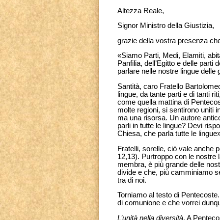
Altezza Reale,
Signor Ministro della Giustizia,
grazie della vostra presenza che
«Siamo Parti, Medi, Elamiti, abit
Panfilia, dell’Egitto e delle parti
parlare nelle nostre lingue delle 
Santità, caro Fratello Bartolomeo,
lingue, da tante parti e di tanti
come quella mattina di Pentecos
molte regioni, si sentirono uniti
ma una risorsa. Un autore antico
parli in tutte le lingue? Devi risp
Chiesa, che parla tutte le lingue»
Fratelli, sorelle, ciò vale anche 
12,13). Purtroppo con le nostre l
membra, è più grande delle nostr
divide e che, più camminiamo seco
tra di noi.
Torniamo al testo di Pentecoste
di comunione e che vorrei dunq
L’unità nella diversità
. A Pentecos