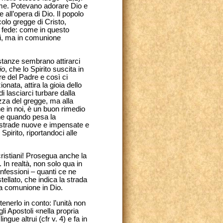
ieme. Potevano adorare Dio e
ll’opera di Dio. Il popolo
colo gregge di Cristo,
la fede: come in questo
ati, ma in comunione
distanze sembrano attirarci
io
, che lo Spirito suscita in
re del Padre e così ci
ionata, attira la gioia dello
 di lasciarci turbare dalla
zza del gregge, ma alla
ne in noi, è un buon rimedio
che quando pesa la
re strade nuove e impensate e
Spirito, riportandoci alle
 cristiani! Prosegua anche la
. In realtà, non solo qua in
confessioni – quanti ce ne
tellato, che indica la strada
la comunione in Dio.
enerlo in conto: l’unità non
li Apostoli «nella propria
ngue altrui (cfr v. 4) e fa in