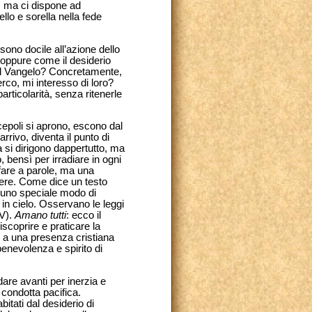
à, ma ci dispone ad
llo e sorella nella fede
ono docile all’azione dello
oppure come il desiderio
l Vangelo? Concretamente,
erco, mi interesso di loro?
rticolarità, senza ritenerle
cepoli si aprono, escono dal
rivo, diventa il punto di
a si dirigono dappertutto, ma
, bensì per irradiare in ogni
a fare a parole, ma una
dere. Come dice un testo
o uno speciale modo di
 in cielo. Osservano le leggi
 V).
Amano tutti
: ecco il
iscoprire e praticare la
o, a una presenza cristiana
benevolenza e spirito di
are avanti per inerzia e
a condotta pacifica.
tati dal desiderio di