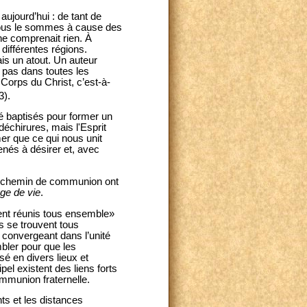
ujourd’hui : de tant de
 nous le sommes à cause des
e comprenait rien. À
 différentes régions.
is un atout. Un auteur
u pas dans toutes les
 Corps du Christ, c’est-à-
3).
é baptisés pour former un
échirures, mais l'Esprit
mer que ce qui nous unit
enés à désirer et, avec
re chemin de communion ont
ge de vie
.
aient réunis tous ensemble»
s se trouvent tous
 convergeant dans l’unité
bler pour que les
sé en divers lieux et
el existent des liens forts
ommunion fraternelle.
ts et les distances