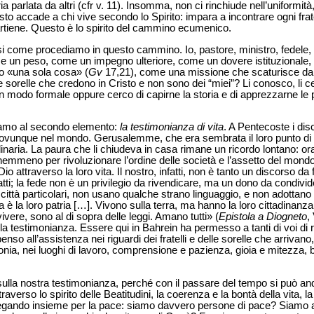
 parlata da altri (cfr v. 11). Insomma, non ci rinchiude nell’uniformit
sto accade a chi vive secondo lo Spirito: impara a incontrare ogni frate
rtiene. Questo è lo spirito del cammino ecumenico.
i come procediamo in questo cammino. Io, pastore, ministro, fedele, s
 un peso, come un impegno ulteriore, come un dovere istituzionale, 
o «una sola cosa» (
Gv
17,21), come una missione che scaturisce da
 e sorelle che credono in Cristo e non sono dei “miei”? Li conosco, li c
n modo formale oppure cerco di capirne la storia e di apprezzarne le pa
iamo al secondo elemento:
la testimonianza di vita
. A Pentecoste i dis
ovunque nel mondo. Gerusalemme, che era sembrata il loro punto di ar
inaria. La paura che li chiudeva in casa rimane un ricordo lontano: or
e nemmeno per rivoluzionare l’ordine delle società e l’assetto del mondo
io attraverso la loro vita. Il nostro, infatti, non è tanto un discorso d
tti; la fede non è un privilegio da rivendicare, ma un dono da condivi
in città particolari, non usano qualche strano linguaggio, e non adottan
a è la loro patria […]. Vivono sulla terra, ma hanno la loro cittadinanza
vivere, sono al di sopra delle leggi. Amano tutti» (
Epistola a Diogneto
,
ella testimonianza. Essere qui in Bahrein ha permesso a tanti di voi di r
enso all’assistenza nei riguardi dei fratelli e delle sorelle che arrivan
onia, nei luoghi di lavoro, comprensione e pazienza, gioia e mitezza, 
sulla nostra testimonianza, perché con il passare del tempo si può and
raverso lo spirito delle Beatitudini, la coerenza e la bontà della vita, l
gando insieme per la pace: siamo davvero persone di pace? Siamo abi