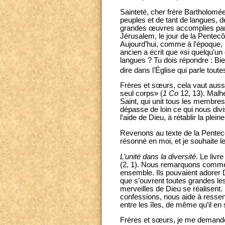
Sainteté, cher frère Bartholomée
peuples et de tant de langues, 
grandes œuvres accomplies par 
Jérusalem, le jour de la Pentecôt
Aujourd’hui, comme à l’époque, 
ancien a écrit que «si quelqu'un 
langues ? Tu dois répondre : Bie
dire dans l’Église qui parle tout
Frères et sœurs, cela vaut auss
seul corps» (
1 Co
12, 13). Malh
Saint, qui unit tous les membres,
dépasse de loin ce qui nous div
l’aide de Dieu, à rétablir la plein
Revenons au texte de la Pentec
résonné en moi, et je souhaite l
L’unité dans la diversité
. Le livr
(2, 1). Nous remarquons comment
ensemble. Ils pouvaient adorer 
que s’ouvrent toutes grandes le
merveilles de Dieu se réalisent. 
confessions, nous aide à ressent
entre les îles, de même qu’il en
Frères et sœurs, je me demande :