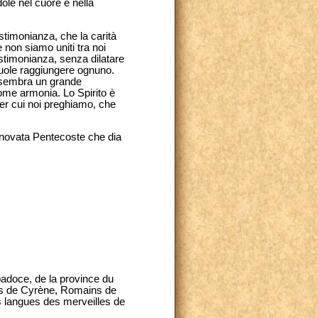
le nel cuore e nella
testimonianza, che la carità
 non siamo uniti tra noi
stimonianza, senza dilatare
 vuole raggiungere ognuno.
e sembra un grande
come armonia. Lo Spirito è
 per cui noi preghiamo, che
innovata Pentecoste che dia
adoce, de la province du
hes de Cyrène, Romains de
s langues des merveilles de