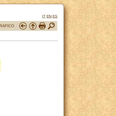
IT
EN
ES
RAFICO