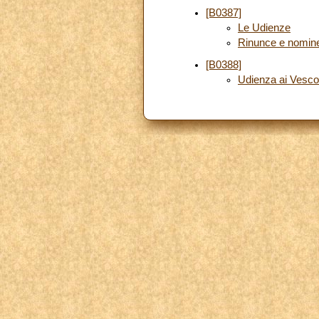
[B0387]
Le Udienze
Rinunce e nomin
[B0388]
Udienza ai Vescov