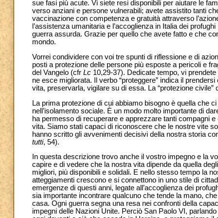
sue fasi più acute. Vi siete resi disponibili per aiutare le 
verso anziani e persone vulnerabili; avete assistito tanti c
vaccinazione con competenza e gratuità attraverso l’azion
l’assistenza umanitaria e l’accoglienza in Italia dei profug
guerra assurda. Grazie per quello che avete fatto e che cont
mondo.
Vorrei condividere con voi tre spunti di riflessione e di azion
posti a protezione delle persone più esposte a pericoli e fra
del Vangelo (cfr
Lc
10,29-37). Dedicate tempo, vi prendete 
ne esce migliorata. Il verbo “proteggere” indica il prendersi cu
vita, preservarla, vigilare su di essa. La “protezione civile”
La prima protezione di cui abbiamo bisogno è quella che ci 
nell’isolamento sociale. È un modo molto importante di da
ha permesso di recuperare e apprezzare tanti compagni e c
vita. Siamo stati capaci di riconoscere che le nostre vite 
hanno scritto gli avvenimenti decisivi della nostra storia 
tutti
, 54).
In questa descrizione trovo anche il vostro impegno e la v
capire e di vedere che la nostra vita dipende da quella degli 
migliori, più disponibili e solidali. E nello stesso tempo la n
atteggiamenti crescono e si connettono in uno stile di citta
emergenze di questi anni, legate all’accoglienza dei profu
sia importante incontrare qualcuno che tende la mano, che 
casa. Ogni guerra segna una resa nei confronti della capaci
impegni delle Nazioni Unite. Perciò San Paolo VI, parlando 