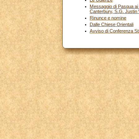
Messaggio di Pasqua ai 
Canterbury, S.G. Justin
Rinunce e nomine
Dalle Chiese Orientali
Avviso di Conferenza S