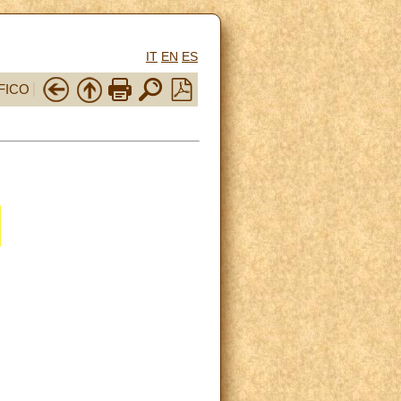
IT
EN
ES
FICO