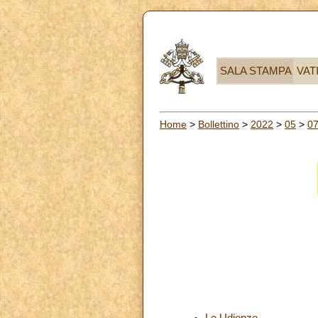
SALA STAMPA
VAT
Home
>
Bollettino
>
2022
>
05
>
0
Le Udienze