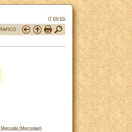
IT
EN
ES
RAFICO
la Mercede (Mercedari)