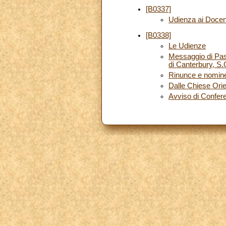
[B0337]
Udienza ai Docenti
[B0338]
Le Udienze
Messaggio di Pasq
di Canterbury, S.
Rinunce e nomin
Dalle Chiese Orie
Avviso di Confe