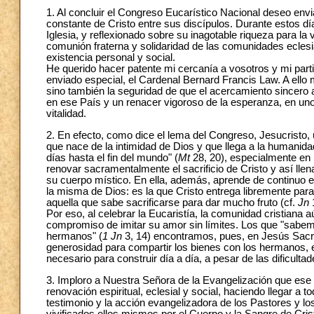
1. Al concluir el Congreso Eucarístico Nacional deseo envi
constante de Cristo entre sus discípulos. Durante estos día
Iglesia, y reflexionado sobre su inagotable riqueza para la 
comunión fraterna y solidaridad de las comunidades eclesia
existencia personal y social.
He querido hacer patente mi cercanía a vosotros y mi part
enviado especial, el Cardenal Bernard Francis Law. A ello me
sino también la seguridad de que el acercamiento sincero a
en ese País y un renacer vigoroso de la esperanza, en un
vitalidad.
2. En efecto, como dice el lema del Congreso, Jesucristo,
que nace de la intimidad de Dios y que llega a la humanida
días hasta el fin del mundo" (
Mt
28, 20), especialmente en l
renovar sacramentalmente el sacrificio de Cristo y así lle
su cuerpo místico. En ella, además, aprende de continuo el
la misma de Dios: es la que Cristo entrega libremente para 
aquella que sabe sacrificarse para dar mucho fruto (cf.
Jn
Por eso, al celebrar la Eucaristía, la comunidad cristiana aú
compromiso de imitar su amor sin límites. Los que "sabe
hermanos" (
1 Jn
3, 14) encontramos, pues, en Jesús Sacra
generosidad para compartir los bienes con los hermanos, el 
necesario para construir día a día, a pesar de las dificultade
3. Imploro a Nuestra Señora de la Evangelización que ese
renovación espiritual, eclesial y social, haciendo llegar a
testimonio y la acción evangelizadora de los Pastores y los 
vivificados ellos mismos por el Cuerpo y la Sangre de Cris