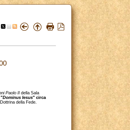
00
ni Paolo II
della Sala
 "
Dominus Iesus
" circa
Dottrina della Fede.