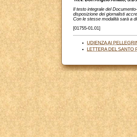
Il testo integrale del Documento-
disposizione dei giornalisti accre
Con le stesse modalità sarà a di
[01755-01.01]
UDIENZA AI PELLEGRIN
LETTERA DEL SANTO 