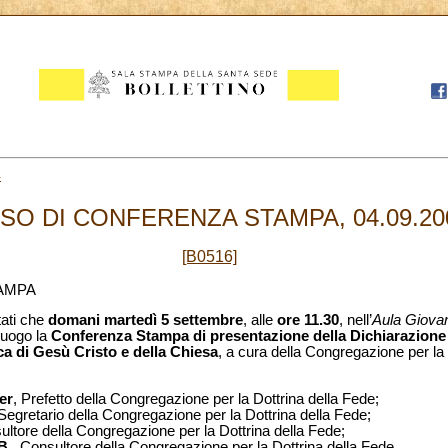
4
ISO DI CONFERENZA STAMPA, 04.09.20
[B0516]
AMPA
tati che
domani martedì 5 settembre
, alle
ore 11.30
, nell’
Aula Giovan
luogo la
Conferenza Stampa di presentazione della Dichiarazione
fica di Gesù Cristo e della Chiesa
, a cura della Congregazione per la 
er
, Prefetto della Congregazione per la Dottrina della Fede;
 Segretario della Congregazione per la Dottrina della Fede;
ultore della Congregazione per la Dottrina della Fede;
B.
, Consultore della Congregazione per la Dottrina della Fede.