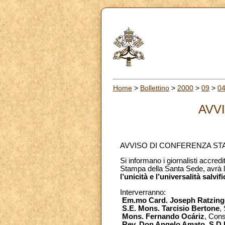
Home
>
Bollettino
>
2000
>
09
>
0
AVV
AVVISO DI CONFERENZA ST
Si informano i giornalisti accredi
Stampa della Santa Sede, avrà 
l’unicità e l’universalità salvi
Interverranno:
Em.mo Card. Joseph Ratzing
S.E. Mons. Tarcisio Bertone
,
Mons. Fernando Ocáriz
, Cons
Rev. Don Angelo Amato, S.D.