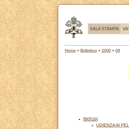
SALA STAMPA
VA
Home
>
Bollettino
>
2000
>
09
[B0516]
UDIENZA AI PE