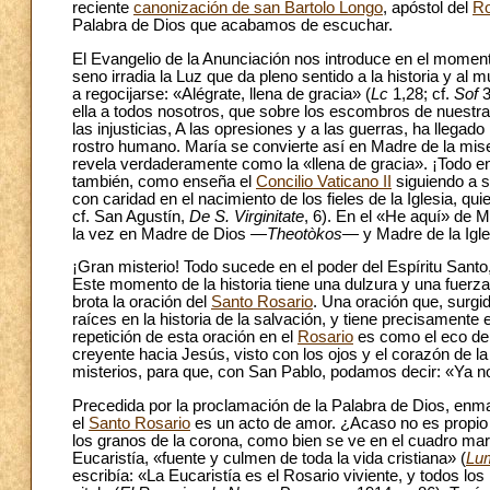
reciente
canonización de san Bartolo Longo
, apóstol del
Ro
Palabra de Dios que acabamos de escuchar.
El Evangelio de la Anunciación nos introduce en el momen
seno irradia la Luz que da pleno sentido a la historia y al m
a regocijarse: «Alégrate, llena de gracia» (
Lc
1,28; cf.
Sof
3
ella a todos nosotros, que sobre los escombros de nuestra
las injusticias, A las opresiones y a las guerras, ha llegado
rostro humano. María se convierte así en Madre de la mise
revela verdaderamente como la «llena de gracia». ¡Todo en e
también, como enseña el
Concilio Vaticano II
siguiendo a 
con caridad en el nacimiento de los fieles de la Iglesia,
cf. San Agustín,
De S. Virginitate
, 6). En el «He aquí» de M
la vez en Madre de Dios —
Theotòkos
— y Madre de la Igle
¡Gran misterio! Todo sucede en el poder del Espíritu Sant
Este momento de la historia tiene una dulzura y una fuerza 
brota la oración del
Santo Rosario
. Una oración que, surgi
raíces en la historia de la salvación, y tiene precisamente 
repetición de esta oración en el
Rosario
es como el eco del 
creyente hacia Jesús, visto con los ojos y el corazón de
misterios, para que, con San Pablo, podamos decir: «Ya no 
Precedida por la proclamación de la Palabra de Dios, enmar
el
Santo Rosario
es un acto de amor. ¿Acaso no es propio 
los granos de la corona, como bien se ve en el cuadro mar
Eucaristía, «fuente y culmen de toda la vida cristiana» (
Lu
escribía: «La Eucaristía es el Rosario viviente, y todos l