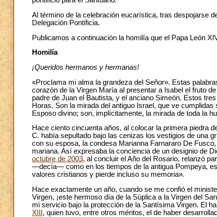
pontificio para el Santuario.
Al término de la celebración eucarística, tras despojarse d
Delegación Pontificia.
Publicamos a continuación la homilía que el Papa León XIV
Homilía
¡Queridos hermanos y hermanas!
«Proclama mi alma la grandeza del Señor». Estas palabras,
corazón de la Virgen María al presentar a Isabel el fruto de
padre de Juan el Bautista, y el anciano Simeón. Estos tres 
Horas. Son la mirada del antiguo Israel, que ve cumplidas
Esposo divino; son, implícitamente, la mirada de toda la 
Hace ciento cincuenta años, al colocar la primera piedra de
C. había sepultado bajo las cenizas los vestigios de una gr
con su esposa, la condesa Marianna Farnararo De Fusco, s
mariana. Así expresaba la conciencia de un designio de D
octubre de 2003
, al concluir el Año del Rosario, relanzó p
—decía— como en los tiempos de la antigua Pompeya, es n
valores cristianos y pierde incluso su memoria».
Hace exactamente un año, cuando se me confió el ministeri
Virgen, ¡este hermoso día de la Súplica a la Virgen del Sa
mi servicio bajo la protección de la Santísima Virgen. El 
XIII
, quien tuvo, entre otros méritos, el de haber desarroll