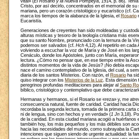
vital» (
El Rosario y la Nueva Pompeya
, 1914, p. 86). Tení
Cristo, por así decirlo, concentrados en el memorial de su s
mariana, pero un corazón cristológico y eucarístico (cf. Ca
marca los tiempos de la alabanza de la Iglesia, el
Rosario
m
Eucaristía.
Generaciones de creyentes han sido moldeadas y custodiad
alturas místicas y tesoro de la teología cristiana más esen
que su santo Nombre, pronunciado con la ternura de la Vir
podemos ser salvados (cf.
Hch
4,12). Al repetirlo en cad
volviendo a escuchar la voz de María y de José en los la
Cenáculo, donde los Apóstoles, junto con María, esperaron 
lectura. ¿Cómo no pensar que, en ese tiempo entre la Asce
distintos momentos de la vida de Jesús? ¡No debía escapar
nace el camino contemplativo de la Iglesia, del cual, a sem
diaria de los santos Misterios. Con razón, el
Rosario
ha si
quiso integrar con los
Misterios de la Luz
. Esta dimensión 
peregrinos profundas meditaciones para alejar al
Santo Ro
bíblico, cristológico y contemplativo que debe caracterizarl
Hermanas y hermanos, si el Rosario se «reza» y, me atrev
consecuencia natural, fuente de caridad. Caridad hacia D
recordaba la segunda lectura, tomada de la primera carta
ni de lengua, sino con hechos y en verdad» (
1 Jn
3,18). Po
de la caridad. En esta ciudad mariana acogió a huérfanos 
también hoy, los más pequeños y los más débiles son acog
hacia las necesidades del mundo, como subrayaba la Cart
intenciones que siguen siendo de urgente actualidad: la fami