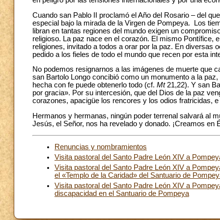
en peligro por las tensiones internacionales y por una eco
Cuando san Pablo II proclamó el Año del Rosario – del que
especial bajo la mirada de la Virgen de Pompeya. Los ti
libran en tantas regiones del mundo exigen un compromiso 
religioso. La paz nace en el corazón. El mismo Pontífice, e
religiones, invitado a todos a orar por la paz. En diversa
pedido a los fieles de todo el mundo que recen por esta int
No podemos resignarnos a las imágenes de muerte que cad
san Bartolo Longo concibió como un monumento a la paz, e
hecha con fe puede obtenerlo todo (cf.
Mt
21,22). Y san Ba
por gracia». Por su intercesión, que del Dios de la paz ve
corazones, apacigüe los rencores y los odios fratricidas, 
Hermanos y hermanas, ningún poder terrenal salvará al mun
Jesús, el Señor, nos ha revelado y donado. ¡Creamos en É
Renuncias y nombramientos
Visita pastoral del Santo Padre León XIV a Pompeya
Visita pastoral del Santo Padre León XIV a Pompe
el «Templo de la Caridad» del Santuario de Pompe
Visita pastoral del Santo Padre León XIV a Pompey
discapacidad en el Santuario de Pompeya