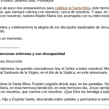
s a todos! ¡Buenos días, Pompeya!
tro de poco nos prepararemos para
celebrar la Santa Misa
, este herm
sús, que siempre camina con nosotros, cerca de nosotros. Y aquí, e
 con nosotros; nuestra Madre María nos acompaña con su intercesión
ntos y celebraremos la alegría de ser discípulos bautizados de Jesuc
ndo.
n un momento.
__________
 personas enfermas y con discapacidad
ea Jesucristo.
diciones ha querido concedernos hoy el Señor a todos nosotros! Me 
al Santuario de la Virgen, en el día de la Súplica, en este aniversario
brar la Santa Misa. Pueden seguirla desde aquí, en las pantallas. 
María, en esta hermosa bendición, en este hermoso día. Jesús tambi
con nosotros, que camina con nosotros. ¡Que Dios los bendiga a tod
e, Hijo y Espíritu Santo, descienda sobre ustedes y permanezca sie