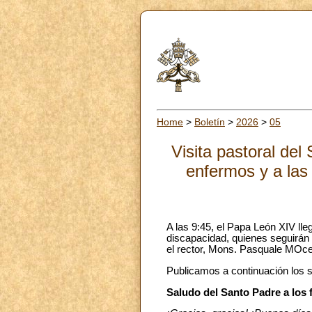
Home
>
Boletín
>
2026
>
05
Visita pastoral de
enfermos y a las
A las 9:45, el Papa León XIV ll
discapacidad, quienes seguirán l
el rector, Mons. Pasquale MOceri
Publicamos a continuación los s
Saludo del Santo Padre a los f