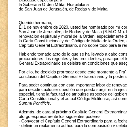
Delegado especial para
la Soberana Orden Militar Hospitalaria
de San Juan de Jerusalén, de Rodas y de Malta
Querido hermano,
El 1 de noviembre de 2020, usted fue nombrado por mí com
San Juan de Jerusalén, de Rodas y de Malta (S.M.O.M.). H
renovación espiritual y moral de la Orden, especialmente 
la Carta Constitucional y del Código de Malta de la Orden,
Capítulo General Extraordinario, sino sobre todo para la r
Habiendo tomado acto de lo que se ha llevado a cabo cons
procuradores, los regentes y los presidentes, para que el 
General Extraordinario se celebre en condiciones que aseg
Por ello, he decidido prorrogar desde este momento a Fra
conclusión del Capítulo General Extraordinario y la poste
Para poder continuar con esta importante labor de renova
para decidir cualquier cuestión que pueda surgir en la e
especial, tiene la facultad de atribuirse aspectos del gobie
Carta Constitucional y el actual Código Melitense, así com
Summi Pontificis
.
Además, de cara al próximo Capítulo General Extraordinari
otorgo expresamente los siguientes poderes
- Convocar el Capítulo General Extraordinario para la fech
- definir un reglamento ad hoc para la composición y celeb