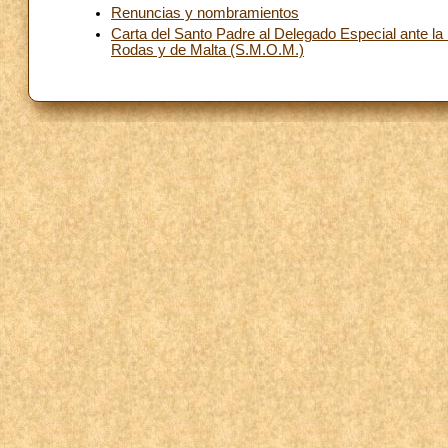
Renuncias y nombramientos
Carta del Santo Padre al Delegado Especial ante la
Rodas y de Malta (S.M.O.M.)