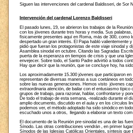
Siguen las intervenciones del cardenal Baldisseri, de Sor N
Intervención del cardenal Lorenzo Baldisseri
El pasado lunes, 19, se abrieron los trabajos de la Reuni
con los jóvenes durante tres horas y media. Sus palabras, fr
físicamente presentes aquí en Roma, más de 300, como los
despertado un gran interés. El Papa habló valientemente y 
pidió que fueran los protagonistas de este viaje sinodal y d
Asamblea sinodal en octubre. Citando las Sagradas Escrit
puerta de la esperanza en tiempos de crisis y que una Ig
envejecer. Sobre todo, el Santo Padre advirtió a todos cont
Hay que decir que la reunión, que se concluye hoy, ha sid
Los aproximadamente 15.300 jóvenes que participaron en la
representan de diversas maneras a sus coetáneos en todo 
sobre las nuevas generaciones. Hemos visto jóvenes capa
extraordinaria atención, de bailar con el entusiasmo típic
grupos de trabajo, para razonar, hablar, confrontarse y pon
De todo el trabajo de esta semana, -realizado durante el d
amplio documento, discutido en el aula y en los círculos 
podemos ver, el método adoptado ha sido sinódico en tod
escuchado unos a otros, llegando a elaborar un texto compa
El documento de la Reunión pre-sinodal es una de las fuent
Sínodo. Las otras contribuciones vendrán , en primer lugar
Sínodos de las Iglesias Católicas Orientales, síntesis que