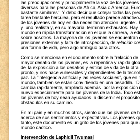
las preocupaciones y principalmente la voz de los jóvenes 
diversas para las personas de África, Asia o América, Eur
bastante similares". Y debo decir que cotejar todas las p
tarea bastante hercúlea, pero el resultado parece atractivo
de los jóvenes de hoy en día necesitan atención urgente".
y uno realista y, en su mayoría, terminan exhaustos. Hay
mundo en rápida transformación en el que la carrera, la edu
sobre nosotros. La mayoría de los jóvenes se encuentran 
presiones externas y falta de introspección, de
relación con
una forma de vida, pero algo ambiguo para otros.
Como se menciona en el documento sobre la "relación de lo
mayor desafío de los jóvenes, es la repentina y rápida gl
de la exposición a los desafíos y estilos de vida de la otr
pronto, y nos hace vulnerables y dependientes de la tecno
paz. La "inteligencia artificial y las redes sociales", que
mundo, también se están convirtiendo en una pesadilla. "D
cambia rápidamente, ampliado además por la exposición re
nuevo especialmente para los jóvenes de la India. Todo es
los jóvenes de hoy sean ayudados a discernir el propósito
obstáculos en su camino.
En mi país y en muchos otros, siento que los jóvenes de ho
acerca de sus sentimientos y expectativas. Los jóvenes qu
tanto, este documento es un grito de los jóvenes para que 
mundo caótico.
Intervención de Laphidil Twumasi