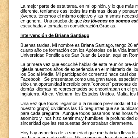
La mejor parte de esta tarea, en mi opinión, y lo que más 
diferente, teníamos casi todas las mismas ideas y pensam
jóvenes, tenemos el mismo objetivo y las mismas necesida
en general. Una prueba de que
los jóvenes no somos est
escuchada y tomada en consideración.Gracias.
Intervención de Briana Santiago
Buenas tardes. Mi nombre es Briana Santiago, tengo 26 añ
cuarto año de formación con los Apóstoles de la Vida Interio
Universidad Pontificia de San Juan de Letrán, aquí en Ro
La primera vez que escuché hablar de esta reunión pre-s
Iglesia nuestros años de experiencia en el ministerio de l
los Social Media. Mi participación comenzó hace casi dos
Facebook. Se presentaba como una gran tarea, especialm
sido una oportunidad increíble para "conocer" personas d
demás idiomas no representados se encontraban en el grup
Inglaterra, África, Vietnam, los Estados Unidos, Malta, los
Una vez que todos llegamos a la reunión pre-sinodal el 1
nuestro grupo) dividimos las 15 preguntas que se public
para cada pregunta . Aunque todos pasamos más horas fren
asombro y nos hizo sentir muy humildes la profundidad de la
sinceridad que las respuestas demostraban claramente.
Hoy hay aspectos de la sociedad que me habrían llevado a
por la mayor parte política. Me conmovió descubrir que la