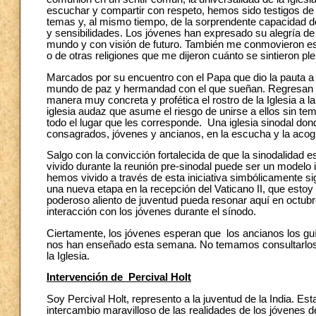
escuchar y compartir con respeto, hemos sido testigos d
temas y, al mismo tiempo, de la sorprendente capacidad de
y sensibilidades. Los jóvenes han expresado su alegría de 
mundo y con visión de futuro. También me conmovieron es
o de otras religiones que me dijeron cuánto se sintieron p
Marcados por su encuentro con el Papa que dio la pauta a
mundo de paz y hermandad con el que sueñan. Regresan c
manera muy concreta y profética el rostro de la Iglesia a la
iglesia audaz que asume el riesgo de unirse a ellos sin te
todo el lugar que les corresponde. Una iglesia sinodal don
consagrados, jóvenes y ancianos, en la escucha y la acog
Salgo con la convicción fortalecida de que la sinodalidad 
vivido durante la reunión pre-sinodal puede ser un modelo in
hemos vivido a través de esta iniciativa simbólicamente sign
una nueva etapa en la recepción del Vaticano II, que estoy
poderoso aliento de juventud pueda resonar aquí en octub
interacción con los jóvenes durante el sínodo.
Ciertamente, los jóvenes esperan que los ancianos los 
nos han enseñado esta semana. No temamos consultarlos e 
la Iglesia.
Intervención de Percival Holt
Soy Percival Holt, represento a la juventud de la India. E
intercambio maravilloso de las realidades de los jóvenes 