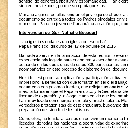
sentido, de generosa apertura y espontaneidad. Han expres
sienten movilizados, porque son protagonistas.
Mañana algunos de ellos tendrán el privilegio de ofrecer a
documento se entrega a todos los Padres sinodales en vist
manos del Papa un joven de Panamá, una nación que, como
Intervención de Sor Nathalie Becquart
"Una iglesia sinodal es una iglesia de escucha"
Papa Francisco, discurso del 17 de octubre de 2015
Llamada a servir en la animación de esta reunión pre-sin
experiencia privilegiada para encontrar y escuchar a esta
actuando en los corazones de estos 300 participantes tan
acompañarlos en este proceso de elaboración del document
He sido testigo de su implicación y participación activa e
impresionó la seriedad con que tomaron en serio el trabajo
documento con palabras fuertes, que refleja sus análisis,
más, la forma en que el Papa Francisco y la Secretaría Ge
libertad de expresión y diálogo. Han sentido que les tom
han movilizado con energía increíble y mucho talento. Me
verdaderos protagonistas de este encuentro, buscando dar l
preparación del sínodo de los obispos.
Como ellos, he tenido la sensación de vivir un momento hi
llegados de todas las naciones la oportunidad de experime
comunión en un sentir común, la universalidad de la Iglesia