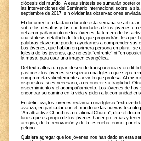
diócesis del mundo. A esas síntesis se sumarán posteriorm
las intervenciones del Seminario internacional sobre la sit
septiembre de 2017, sin olvidar las observaciones enviadas
El documento redactado durante esta semana se articular en
sobre los desafíos y las oportunidades de los jóvenes en e
del acompañamiento de los jóvenes; la tercera de las activ
una síntesis detallada del texto, que propondrán los que
palabras clave que pueden ayudarnos a comprender sus c
Los jóvenes, que hablan en primera persona en plural, se 
Iglesia de los jóvenes, que no está "enfrente" ni "en oposici
la masa, para usar una imagen evangélica.
Del texto aflora un gran deseo de transparencia y credibilid
pastores: los jóvenes se esperan una Iglesia que sepa rec
comprometa valientemente a vivir lo que profesa. Al mis
dispuestos, si es necesario, a reconocer su fragilidad. Ot
discernimiento y el acompañamiento. Los jóvenes de hoy 
encontrar su camino en la vida y piden a la comunidad cri
En definitiva, los jóvenes reclaman una Iglesia "extrovert
avanza, en particular con el mundo de las nuevas tecnolog
“An attractive Church is a relational Church”, dice el docum
lunes que es propio de los jóvenes hacer profecías y tener 
acogida, de la renovación y de la escucha, como, por otra
petrino.
Quisiera agregar que los jóvenes nos han dado en esta 