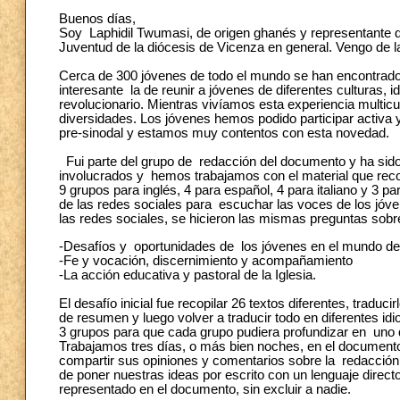
Buenos días,
Soy Laphidil Twumasi, de origen ghanés y representante del
Juventud de la diócesis de Vicenza en general. Vengo de l
Cerca de 300 jóvenes de todo el mundo se han encontrado
interesante la de reunir a jóvenes de diferentes culturas,
revolucionario. Mientras vivíamos esta experiencia multicu
diversidades. Los jóvenes hemos podido participar activa y
pre-sinodal y estamos muy contentos con esta novedad.
Fui parte del grupo de redacción del documento y ha sid
involucrados y hemos trabajamos con el material que reco
9 grupos para inglés, 4 para español, 4 para italiano y 3
de las redes sociales para escuchar las voces de los jóve
las redes sociales, se hicieron las mismas preguntas sobr
-Desafíos y oportunidades de los jóvenes en el mundo d
-Fe y vocación, discernimiento y acompañamiento
-La acción educativa y pastoral de la Iglesia.
El desafío inicial fue recopilar 26 textos diferentes, tradu
de resumen y luego volver a traducir todo en diferentes i
3 grupos para que cada grupo pudiera profundizar en uno d
Trabajamos tres días, o más bien noches, en el documento
compartir sus opiniones y comentarios sobre la redacción 
de poner nuestras ideas por escrito con un lenguaje direct
representado en el documento, sin excluir a nadie.