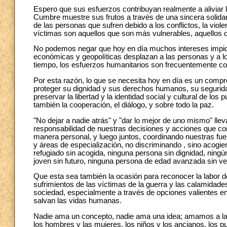
Espero que sus esfuerzos contribuyan realmente a aliviar 
Cumbre muestre sus frutos a través de una sincera solidar
de las personas que sufren debido a los conflictos, la viole
víctimas son aquellos que son más vulnerables, aquellos q
No podemos negar que hoy en día muchos intereses impiden 
económicas y geopolíticas desplazan a las personas y a los
tiempo, los esfuerzos humanitarios son frecuentemente con
Por esta razón, lo que se necesita hoy en día es un compr
proteger su dignidad y sus derechos humanos, su segurida
preservar la libertad y la identidad social y cultural de lo
también la cooperación, el diálogo, y sobre todo la paz.
"No dejar a nadie atrás" y "dar lo mejor de uno mismo" llev
responsabilidad de nuestras decisiones y acciones que con
manera personal, y luego juntos, coordinando nuestras fuer
y áreas de especialización, no discriminando , sino acogie
refugiado sin acogida, ninguna persona sin dignidad, ningú
joven sin futuro, ninguna persona de edad avanzada sin ve
Que esta sea también la ocasión para reconocer la labor d
sufrimientos de las víctimas de la guerra y las calamidade
sociedad, especialmente a través de opciones valientes en 
salvan las vidas humanas.
Nadie ama un concepto, nadie ama una idea; amamos a las 
los hombres y las mujeres, los niños y los ancianos, los p