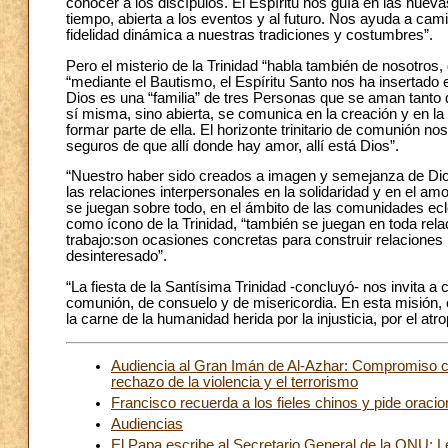
conocer a los discípulos. El Espíritu nos guía en las nuev
tiempo, abierta a los eventos y al futuro. Nos ayuda a cam
fidelidad dinámica a nuestras tradiciones y costumbres”.
Pero el misterio de la Trinidad “habla también de nosotros, 
“mediante el Bautismo, el Espíritu Santo nos ha insertado
Dios es una “familia” de tres Personas que se aman tanto 
sí misma, sino abierta, se comunica en la creación y en la
formar parte de ella. El horizonte trinitario de comunión no
seguros de que allí donde hay amor, allí está Dios”.
“Nuestro haber sido creados a imagen y semejanza de Dio
las relaciones interpersonales en la solidaridad y en el am
se juegan sobre todo, en el ámbito de las comunidades ecl
como ícono de la Trinidad, “también se juegan en toda rela
trabajo:son ocasiones concretas para construir relacion
desinteresado”.
“La fiesta de la Santísima Trinidad -concluyó- nos invita 
comunión, de consuelo y de misericordia. En esta misión, 
la carne de la humanidad herida por la injusticia, por el atrop
Audiencia al Gran Imán de Al-Azhar: Compromiso com
rechazo de la violencia y el terrorismo
Francisco recuerda a los fieles chinos y pide orac
Audiencias
El Papa escribe al Secretario General de la ONU: L