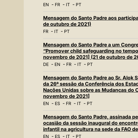
-
-
-
EN
FR
IT
PT
Mensagem do Santo Padre aos participa
de outubro de 2021)
-
-
FR
IT
PT
Mensagem do Santo Padre a um Congres
“Promover child safeguarding no tempo
novembro de 2021] (21 de outubro de 2
-
-
-
-
DE
EN
FR
IT
PT
Mensagem do Santo Padre ao Sr. Alok S
da 26ª sessão da Conferência dos Est
Nações Unidas sobre as Mudanças do Cl
novembro de 2021]
-
-
-
-
EN
ES
FR
IT
PT
Mensagem do Santo Padre, assinada pelo
ocasião da sessão inaugural do encontro
infantil na agricultura na sede da FAO
-
-
-
EN
ES
IT
PT