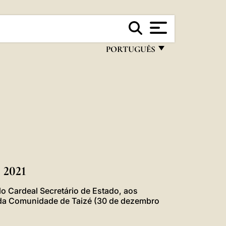
PORTUGUÊS
FRANÇAIS
ENGLISH
ITALIANO
PORTUGUÊS
ESPAÑOL
DEUTSCH
2021
POLSKI
 Cardeal Secretário de Estado, aos
 da Comunidade de Taizé (30 de dezembro
العربيّة