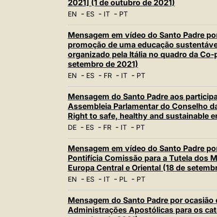
2021] (1 de outubro de 2021)
-
-
-
EN
ES
IT
PT
Mensagem em vídeo do Santo Padre por
promoção de uma educação sustentável
organizado pela Itália no quadro da Co-
setembro de 2021)
-
-
-
-
EN
ES
FR
IT
PT
Mensagem do Santo Padre aos participa
Assembleia Parlamentar do Conselho d
Right to safe, healthy and sustainable
-
-
-
-
DE
ES
FR
IT
PT
Mensagem em vídeo do Santo Padre por
Pontifícia Comissão para a Tutela dos 
Europa Central e Oriental (18 de setemb
-
-
-
-
EN
ES
IT
PL
PT
Mensagem do Santo Padre por ocasião do
Administrações Apostólicas para os catól