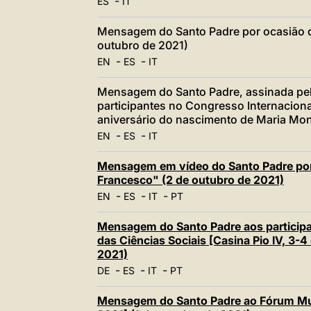
-
ES
IT
Mensagem do Santo Padre por ocasião d
outubro de 2021)
-
-
EN
ES
IT
Mensagem do Santo Padre, assinada pelo
participantes no Congresso Internacion
aniversário do nascimento de Maria Mon
-
-
EN
ES
IT
Mensagem em vídeo do Santo Padre por
Francesco" (2 de outubro de 2021)
-
-
-
EN
ES
IT
PT
Mensagem do Santo Padre aos participa
das Ciências Sociais [Casina Pio IV, 3-
2021)
-
-
-
DE
ES
IT
PT
Mensagem do Santo Padre ao Fórum Mun