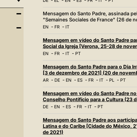
-
-
-
-
-
-
DE
EL
EN
ES
FR
IT
PT
Mensagem do Santo Padre, assinada pelo
"Semaines Sociales de France" (26 de 
-
-
EN
FR
IT
Mensagem em vídeo do Santo Padre para 
Social da Igreja [Verona, 25-28 de nov
-
-
-
EN
FR
IT
PT
Mensagem do Santo Padre para o Dia In
[3 de dezembro de 2021] (20 de novem
-
-
-
-
-
-
-
AR
DE
EN
ES
FR
IT
PL
PT
Mensagem em vídeo do Santo Padre no 
Conselho Pontifício para a Cultura (23
-
-
-
-
-
DE
EN
ES
FR
IT
PT
Mensagem do Santo Padre aos participa
Latina e do Caribe [Cidade do México, 
de 2021)