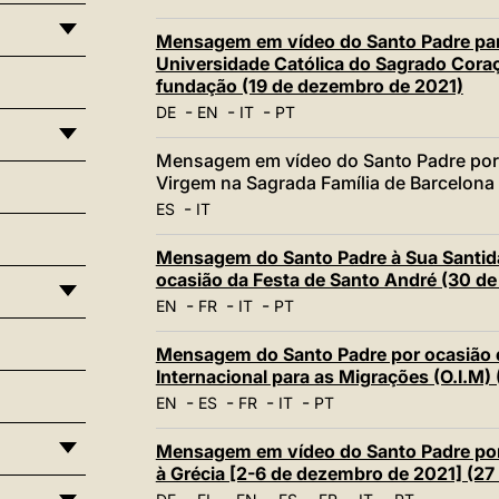
Mensagem em vídeo do Santo Padre par
Universidade Católica do Sagrado Coraç
fundação (19 de dezembro de 2021)
-
-
-
DE
EN
IT
PT
Mensagem em vídeo do Santo Padre por 
Virgem na Sagrada Família de Barcelona
-
ES
IT
Mensagem do Santo Padre à Sua Santida
ocasião da Festa de Santo André (30 d
-
-
-
EN
FR
IT
PT
Mensagem do Santo Padre por ocasião d
Internacional para as Migrações (O.I.M
-
-
-
-
EN
ES
FR
IT
PT
Mensagem em vídeo do Santo Padre por 
à Grécia [2-6 de dezembro de 2021] (2