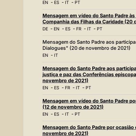
-
-
-
EN
ES
IT
PT
Mensagem em vídeo do Santo Padre às p
Companhia das Filhas da Caridade (20
-
-
-
-
-
DE
EN
ES
FR
IT
PT
Mensagem do Santo Padre aos participa
Dialogues" (20 de novembro de 2021)
-
EN
IT
Mensagem do Santo Padre aos particip
justiça e paz das Conferências episcop
novembro de 2021)
-
-
-
-
EN
ES
FR
IT
PT
Mensagem em vídeo do Santo Padre por
(12 de novembro de 2021)
-
-
-
EN
ES
IT
PT
Mensagem do Santo Padre por ocasião d
novembro de 2021)