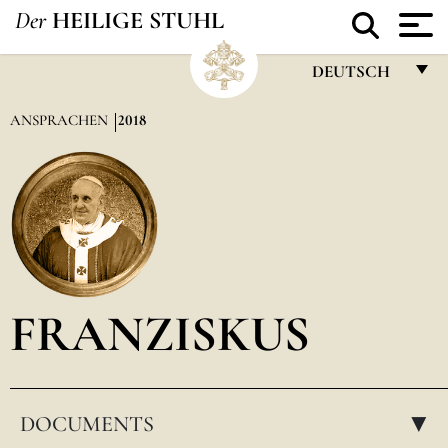
Der
HEILIGE STUHL
DEUTSCH
FRANÇAIS
ANSPRACHEN
2018
ENGLISH
ITALIANO
PORTUGUÊS
ESPAÑOL
DEUTSCH
FRANZISKUS
POLSKI
العربيّة
DOCUMENTS
中文
▸