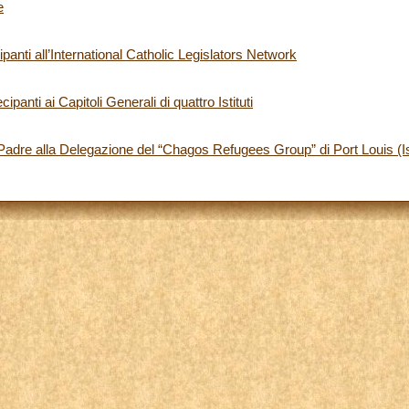
e
panti all’International Catholic Legislators Network
ipanti ai Capitoli Generali di quattro Istituti
Padre alla Delegazione del “Chagos Refugees Group” di Port Louis (I