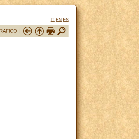
IT
EN
ES
RAFICO