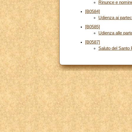
Rinunce e nomin
[B0584]
Udienza ai parteci
[B0585]
Udienza alle partec
[B0587]
Saluto del Santo 