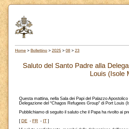
Home
>
Bollettino
>
2025
>
08
>
23
Saluto del Santo Padre alla Deleg
Louis (Isole 
Questa mattina, nella Sala dei Papi del Palazzo Apostolico
Delegazione del “Chagos Refugees Group” di Port Louis (Is
Pubblichiamo di seguito il saluto che il Papa ha rivolto ai pr
[
DE
-
FR
-
IT
]