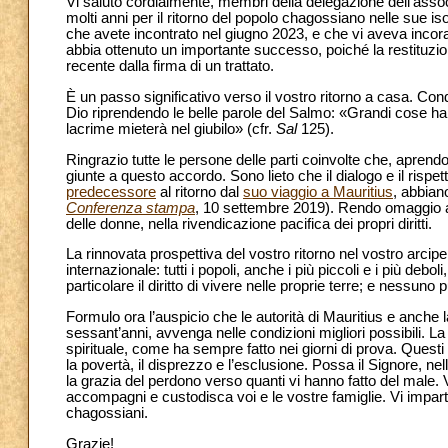
Vi saluto cordialmente, membri della delegazione dell’ass
molti anni per il ritorno del popolo chagossiano nelle sue 
che avete incontrato nel giugno 2023, e che vi aveva incora
abbia ottenuto un importante successo, poiché la restituzio
recente dalla firma di un trattato.
È un passo significativo verso il vostro ritorno a casa. Co
Dio riprendendo le belle parole del Salmo: «Grandi cose ha f
lacrime mieterà nel giubilo» (cfr.
Sal
125).
Ringrazio tutte le persone delle parti coinvolte che, apren
giunte a questo accordo. Sono lieto che il dialogo e il rispet
predecessore
al ritorno dal
suo viaggio a Mauritius
, abbian
Conferenza stampa
, 10 settembre 2019). Rendo omaggio al
delle donne, nella rivendicazione pacifica dei propri diritti.
La rinnovata prospettiva del vostro ritorno nel vostro arci
internazionale: tutti i popoli, anche i più piccoli e i più deboli
particolare il diritto di vivere nelle proprie terre; e nessuno 
Formulo ora l’auspicio che le autorità di Mauritius e anche 
sessant’anni, avvenga nelle condizioni migliori possibili. L
spirituale, come ha sempre fatto nei giorni di prova. Questi
la povertà, il disprezzo e l’esclusione. Possa il Signore, nel
la grazia del perdono verso quanti vi hanno fatto del male. 
accompagni e custodisca voi e le vostre famiglie. Vi impart
chagossiani.
Grazie!