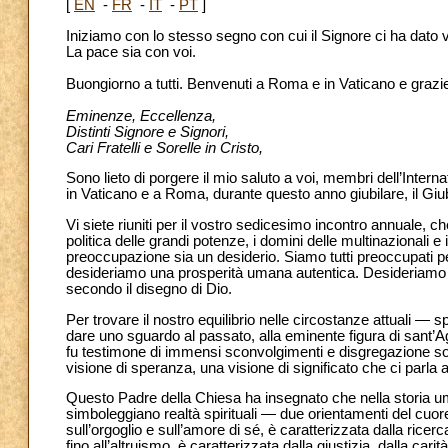
[
EN
-
FR
-
IT
-
PT
]
Iniziamo con lo stesso segno con cui il Signore ci ha dato vi
La pace sia con voi.
Buongiorno a tutti. Benvenuti a Roma e in Vaticano e grazie
Eminenze, Eccellenza,
Distinti Signore e Signori,
Cari Fratelli e Sorelle in Cristo,
Sono lieto di porgere il mio saluto a voi, membri dell’Interna
in Vaticano e a Roma, durante questo anno giubilare, il Giu
Vi siete riuniti per il vostro sedicesimo incontro annuale, c
politica delle grandi potenze, i domini delle multinazionali 
preoccupazione sia un desiderio. Siamo tutti preoccupati pe
desideriamo una prosperità umana autentica. Desideriamo u
secondo il disegno di Dio.
Per trovare il nostro equilibrio nelle circostanze attuali — s
dare uno sguardo al passato, alla eminente figura di sant’
fu testimone di immensi sconvolgimenti e disgregazione soc
visione di speranza, una visione di significato che ci parla 
Questo Padre della Chiesa ha insegnato che nella storia uman
simboleggiano realtà spirituali — due orientamenti del cuore
sull’orgoglio e sull’amore di sé, è caratterizzata dalla ricerca
fino all’altruismo, è caratterizzata dalla giustizia, dalla carit