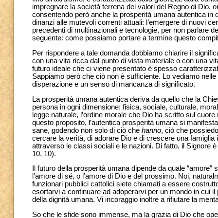
impregnare la società terrena dei valori del Regno di Dio, o
consentendo però anche la prosperità umana autentica in ques
dinanzi alle mutevoli correnti attuali: l’emergere di nuovi cent
precedenti di multinazionali e tecnologie, per non parlare dei
seguente: come possiamo portare a termine questo compi
Per rispondere a tale domanda dobbiamo chiarire il signifi
con una vita ricca dal punto di vista materiale o con una vit
futuro ideale che ci viene presentato è spesso caratterizz
Sappiamo però che ciò non è sufficiente. Lo vediamo nelle s
disperazione e un senso di mancanza di significato.
La prosperità umana autentica deriva da quello che la Chi
persona in ogni dimensione: fisica, sociale, culturale, mora
legge naturale, l’ordine morale che Dio ha scritto sul cuore 
questo proposito, l’autentica prosperità umana si manifes
sane, godendo non solo di ciò che
hanno
, ciò che possied
cercare la verità, di adorare Dio e di crescere una famiglia
attraverso le classi sociali e le nazioni. Di fatto, il Signo
10, 10).
Il futuro della prosperità umana dipende da quale “amore” s
l’amore di sé, o l’amore di Dio e del prossimo. Noi, natural
funzionari pubblici cattolici siete chiamati a essere costrutto
esortarvi a continuare ad adoperarvi per un mondo in cui il p
della dignità umana. Vi incoraggio inoltre a rifiutare la me
So che le sfide sono immense, ma la grazia di Dio che oper