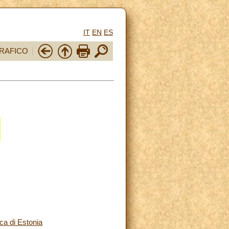
IT
EN
ES
RAFICO
ca di Estonia