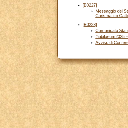
[B0227]
Messaggio del San
Carismatico Catt
[B0228]
Comunicato Stamp
#iubilaeum2025 – 
Avviso di Confe