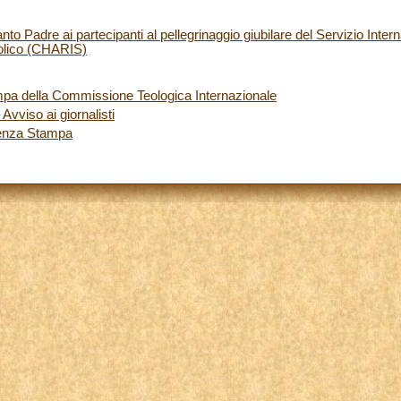
to Padre ai partecipanti al pellegrinaggio giubilare del Servizio Inte
olico (CHARIS)
a della Commissione Teologica Internazionale
Avviso ai giornalisti
renza Stampa