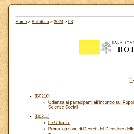
Home
>
Bollettino
>
2024
>
03
1
[B0210]
Udienza ai partecipanti all’Incontro sui Popo
Scienze Sociali
[B0211]
Le Udienze
Promulgazione di Decreti del Dicastero dell