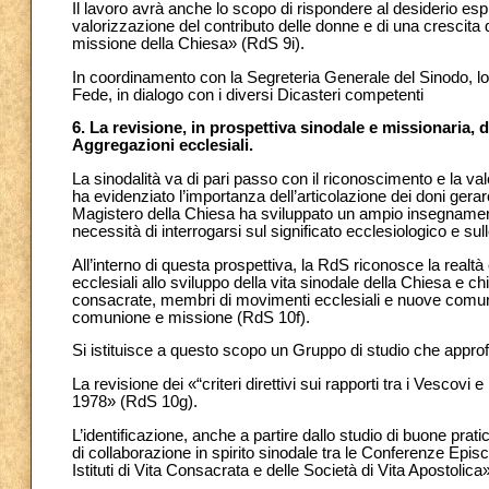
Il lavoro avrà anche lo scopo di rispondere al desiderio e
valorizzazione del contributo delle donne e di una crescita del
missione della Chiesa» (RdS 9i).
In coordinamento con la Segreteria Generale del Sinodo, lo s
Fede, in dialogo con i diversi Dicasteri competenti
6. La revisione, in prospettiva sinodale e missionaria, 
Aggregazioni ecclesiali.
La sinodalità va di pari passo con il riconoscimento e la va
ha evidenziato l’importanza dell’articolazione dei doni gerarc
Magistero della Chiesa ha sviluppato un ampio insegnamen
necessità di interrogarsi sul significato ecclesiologico e su
All’interno di questa prospettiva, la RdS riconosce la realtà
ecclesiali allo sviluppo della vita sinodale della Chiesa e ch
consacrate, membri di movimenti ecclesiali e nuove comunit
comunione e missione (RdS 10f).
Si istituisce a questo scopo un Gruppo di studio che appro
La revisione dei «“criteri direttivi sui rapporti tra i Vescov
1978» (RdS 10g).
L’identificazione, anche a partire dallo studio di buone prat
di collaborazione in spirito sinodale tra le Conferenze Epis
Istituti di Vita Consacrata e delle Società di Vita Apostolic