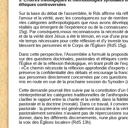
9. Critères théologiques et méthodologies synodales d
éthiques controversées
Sur la base du débat de l'assemblée, le Rds affirme «la réf
l’amour et la vérité, avec les conséquences sur de nombr
«les catégories anthropologiques que nous avons développé
réalités qui émergent de l’expérience ou de la connaissanc
15g). Par conséquent,«nous reconnaissons la nécessité de po
et de la vérité dont Jésus a été le témoin, en vue d’une pra
«le temps nécessaire pour cette réflexion et d’y investir t
blessent les personnes et le Corps de l’Église» (RdS 15g).
Dans cette perspective, l'Assemblée a formulé la propositi
sur des questions doctrinales, pastorales et éthiques cont
l’Église et de la réflexion théologique, en tirant profit de 
: «Ce chemin nécessite la réflexion approfondie d’experts 
préserve la confidentialité des débats et encourage la fra
aux personnes directement concernées par ces questions
mis en route en vue de la prochaine session du Synode» (
Cette demande pourrait être suivie par la constitution d'un
réinterpréterait les catégories traditionnelles de l'anthropol
clarifier le rapport entre la charité et la vérité, dans la fid
pastorale et la doctrine (morale). Dans ce travail, il conviend
pastorale : la première est généralement associée à la vér
pastoralement sensées n'avaient pas de répercussions sur 
donner, dans les différents discernements, «une plus grande 
la voix des Églises locales» (RdS 13h).