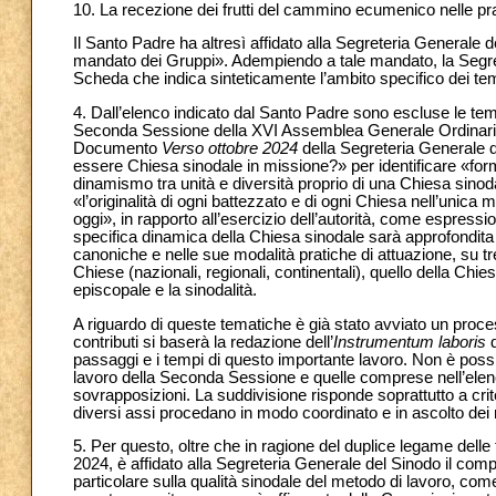
10. La recezione dei frutti del cammino ecumenico nelle pra
Il Santo Padre ha altresì affidato alla Segreteria Generale de
mandato dei Gruppi». Adempiendo a tale mandato, la Segrete
Scheda che indica sinteticamente l’ambito specifico dei temi
4. Dall’elenco indicato dal Santo Padre sono escluse le te
Seconda Sessione della XVI Assemblea Generale Ordinaria 
Documento
Verso ottobre 2024
della Segreteria Generale d
essere Chiesa sinodale in missione?» per identificare «for
dinamismo tra unità e diversità proprio di una Chiesa sinoda
«l’originalità di ogni battezzato e di ogni Chiesa nell’unica 
oggi», in rapporto all’esercizio dell’autorità, come espress
specifica dinamica della Chiesa sinodale sarà approfondita n
canoniche e nelle sue modalità pratiche di attuazione, su tre
Chiese (nazionali, regionali, continentali), quello della Chie
episcopale e la sinodalità.
A riguardo di queste tematiche è già stato avviato un proces
contributi si baserà la redazione dell’
Instrumentum laboris
d
passaggi e i tempi di questo importante lavoro. Non è possi
lavoro della Seconda Sessione e quelle comprese nell’elenco 
sovrapposizioni. La suddivisione risponde soprattutto a crite
diversi assi procedano in modo coordinato e in ascolto dei ris
5. Per questo, oltre che in ragione del duplice legame delle 
2024, è affidato alla Segreteria Generale del Sinodo il comp
particolare sulla qualità sinodale del metodo di lavoro, co