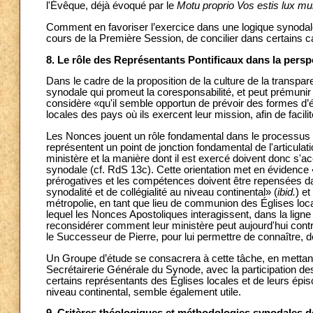
l'Évêque, déjà évoqué par le
Motu proprio Vos estis lux m
Comment en favoriser l’exercice dans une logique synodale 
cours de la Première Session, de concilier dans certains cas
8. Le rôle des Représentants Pontificaux dans la pers
Dans le cadre de la proposition de la culture de la transpa
synodale qui promeut la coresponsabilité, et peut prémunir 
considère «qu'il semble opportun de prévoir des formes d’é
locales des pays où ils exercent leur mission, afin de facili
Les Nonces jouent un rôle fondamental dans le processus 
représentent un point de jonction fondamental de l'articulatio
ministère et la manière dont il est exercé doivent donc s'ac
synodale (cf. RdS 13c). Cette orientation met en évidence 
prérogatives et les compétences doivent être repensées dans
synodalité et de collégialité au niveau continental» (
ibid.
) e
métropolie, en tant que lieu de communion des Églises loc
lequel les Nonces Apostoliques interagissent, dans la ligne
reconsidérer comment leur ministère peut aujourd'hui contr
le Successeur de Pierre, pour lui permettre de connaître, d
Un Groupe d’étude se consacrera à cette tâche, en mettant l'
Secrétairerie Générale du Synode, avec la participation des
certains représentants des Églises locales et de leurs ép
niveau continental, semble également utile.