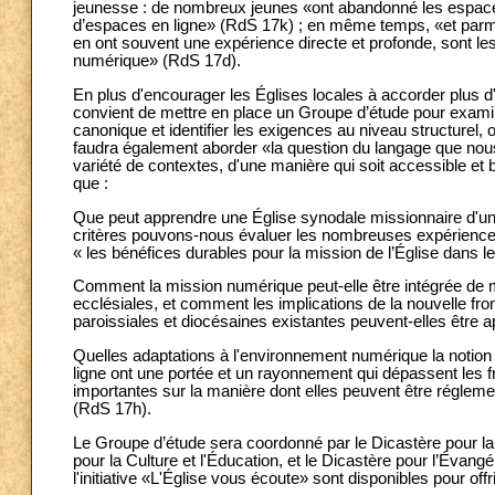
jeunesse : de nombreux jeunes «ont abandonné les espaces 
d’espaces en ligne» (RdS 17k) ; en même temps, «et parmi 
en ont souvent une expérience directe et profonde, sont l
numérique» (RdS 17d).
En plus d'encourager les Églises locales à accorder plus d
convient de mettre en place un Groupe d’étude pour examiner
canonique et identifier les exigences au niveau structurel, o
faudra également aborder «la question du langage que nous 
variété de contextes, d'une manière qui soit accessible et b
que :
Que peut apprendre une Église synodale missionnaire d'u
critères pouvons-nous évaluer les nombreuses expériences q
« les bénéfices durables pour la mission de l’Église dans 
Comment la mission numérique peut-elle être intégrée de man
ecclésiales, et comment les implications de la nouvelle fr
paroissiales et diocésaines existantes peuvent-elles être a
Quelles adaptations à l'environnement numérique la notion de 
ligne ont une portée et un rayonnement qui dépassent les fro
importantes sur la manière dont elles peuvent être réglemen
(RdS 17h).
Le Groupe d’étude sera coordonné par le Dicastère pour l
pour la Culture et l'Éducation, et le Dicastère pour l’Éva
l'initiative «L'Église vous écoute» sont disponibles pour offri