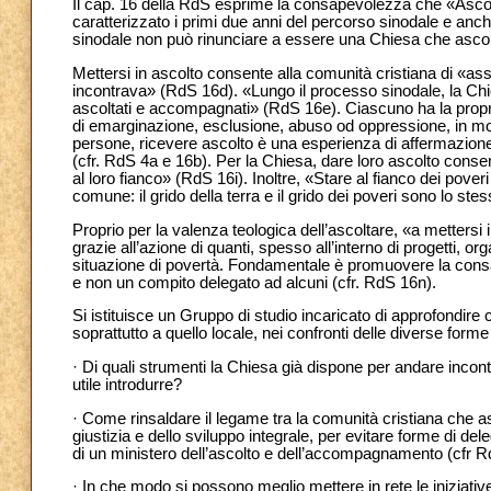
Il cap. 16 della RdS esprime la consapevolezza che «Ascolt
caratterizzato i primi due anni del percorso sinodale e an
sinodale non può rinunciare a essere una Chiesa che ascol
Mettersi in ascolto consente alla comunità cristiana di «a
incontrava» (RdS 16d). «Lungo il processo sinodale, la Chi
ascoltati e accompagnati» (RdS 16e). Ciascuno ha la propria
di emarginazione, esclusione, abuso od oppressione, in mol
persone, ricevere ascolto è una esperienza di affermazione
(cfr. RdS 4a e 16b). Per la Chiesa, dare loro ascolto consen
al loro fianco» (RdS 16i). Inoltre, «Stare al fianco dei pove
comune: il grido della terra e il grido dei poveri sono lo st
Proprio per la valenza teologica dell’ascoltare, «a metter
grazie all’azione di quanti, spesso all’interno di progetti, 
situazione di povertà. Fondamentale è promuovere la co
e non un compito delegato ad alcuni (cfr. RdS 16n).
Si istituisce un Gruppo di studio incaricato di approfondire c
soprattutto a quello locale, nei confronti delle diverse for
· Di quali strumenti la Chiesa già dispone per andare incon
utile introdurre?
· Come rinsaldare il legame tra la comunità cristiana che a
giustizia e dello sviluppo integrale, per evitare forme di de
di un ministero dell’ascolto e dell’accompagnamento (cfr 
· In che modo si possono meglio mettere in rete le inizia