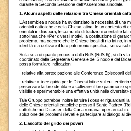
durante la Seconda Sessione dell’Assemblea sinodale.
1. Alcuni aspetti delle relazioni tra Chiese orientali cat
L’Assemblea sinodale ha evidenziato la necessità di una m
orientali cattoliche e della Chiesa latina. In un contesto di
orientali in diaspora, le comunità di tradizioni orientali e 
sottolinea che «Per diversi motivi, la costituzione di gerarch
problema, ma occorre che le Chiese locali di rito latino, in no
identità e a coltivare il loro patrimonio specifico, senza su
Sulla scia di quanto proposto dalla RdS (RdS 6j), si dà vita a
coordinato dalla Segreteria Generale del Sinodo e dal Dicas
possa formulare indicazioni:
· relative alla partecipazione alle Conferenze Episcopali dei 
· relative a linee guida per le Diocesi latine sul cui territori
preservare la loro identità e a coltivare il loro patrimonio
visibile e sperimentabile una effettiva unità nella diversità»
Tale Gruppo potrebbe inoltre istruire i dossier riguardanti la
delle Chiese orientali cattoliche presso il Santo Padre» (R
cattoliche nei Dicasteri della Curia romana, «per arricchire l
soluzione dei problemi rilevati e partecipare al dialogo ai div
2. L’ascolto del grido dei poveri