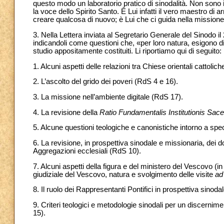
questo modo un laboratorio pratico di sinodalità. Non sono 
la voce dello Spirito Santo. È Lui infatti il vero maestro di
creare qualcosa di nuovo; è Lui che ci guida nella missione
3. Nella Lettera inviata al Segretario Generale del Sinodo il
indicandoli come questioni che, «per loro natura, esigono d
studio appositamente costituiti. Li riportiamo qui di seguito:
1. Alcuni aspetti delle relazioni tra Chiese orientali cattolic
2. L’ascolto del grido dei poveri (RdS 4 e 16).
3. La missione nell’ambiente digitale (RdS 17).
4. La revisione della
Ratio Fundamentalis Institutionis Sace
5. Alcune questioni teologiche e canonistiche intorno a spec
6. La revisione, in prospettiva sinodale e missionaria, dei 
Aggregazioni ecclesiali (RdS 10).
7. Alcuni aspetti della figura e del ministero del Vescovo (in 
giudiziale del Vescovo, natura e svolgimento delle visite
ad
8. Il ruolo dei Rappresentanti Pontifici in prospettiva sinod
9. Criteri teologici e metodologie sinodali per un discernime
15).