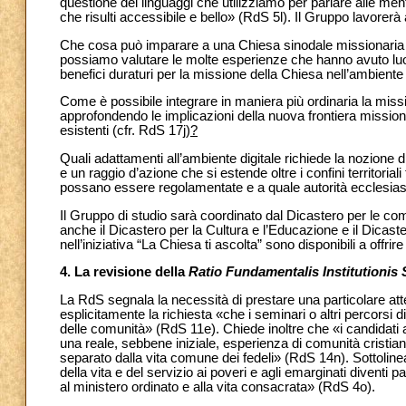
questione dei linguaggi che utilizziamo per parlare alle ment
che risulti accessibile e bello» (RdS 5l). Il Gruppo lavorer
Che cosa può imparare a una Chiesa sinodale missionaria d
possiamo valutare le molte esperienze che hanno avuto luo
benefici duraturi per la missione della Chiesa nell’ambiente
Come è possibile integrare in maniera più ordinaria la mission
approfondendo le implicazioni della nuova frontiera missiona
esistenti (cfr. RdS 17j)
?
Quali adattamenti all’ambiente digitale richiede la nozione di
e un raggio d’azione che si estende oltre i confini territoria
possano essere regolamentate e a quale autorità ecclesias
Il Gruppo di studio sarà coordinato dal Dicastero per le co
anche il Dicastero per la Cultura e l’Educazione e il Dica
nell’iniziativa “La Chiesa ti ascolta” sono disponibili a offrire 
4. La revisione della
Ratio Fundamentalis Institutionis 
La RdS segnala la necessità di prestare una particolare atte
esplicitamente la richiesta «che i seminari o altri percorsi d
delle comunità» (RdS 11e). Chiede inoltre che «i candidati 
una reale, sebbene iniziale, esperienza di comunità cristia
separato dalla vita comune dei fedeli» (RdS
14n). Sottoline
della vita e del servizio ai poveri e agli emarginati diventi pa
al ministero ordinato e alla vita consacrata» (RdS 4o).