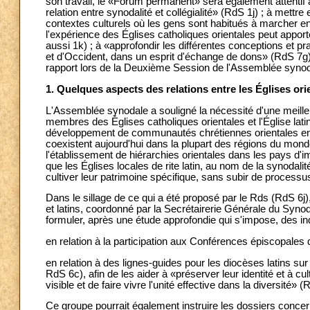
son travail, le «Forum permanent» sera également attentif à 
relation entre synodalité et collégialité» (RdS 1j) ; à me
contextes culturels où les gens sont habitués à marcher en
l'expérience des Églises catholiques orientales peut apport
aussi 1k) ; à «approfondir les différentes conceptions et pr
et d'Occident, dans un esprit d'échange de dons» (RdS 7g)
rapport lors de la Deuxième Session de l'Assemblée synod
1. Quelques aspects des relations entre les Églises orie
L'Assemblée synodale a souligné la nécessité d'une meille
membres des Églises catholiques orientales et l'Église lati
développement de communautés chrétiennes orientales en d
coexistent aujourd'hui dans la plupart des régions du mond
l'établissement de hiérarchies orientales dans les pays d'i
que les Églises locales de rite latin, au nom de la synodalité
cultiver leur patrimoine spécifique, sans subir de processu
Dans le sillage de ce qui a été proposé par le Rds (RdS 6
et latins, coordonné par la Secrétairerie Générale du Synod
formuler, après une étude approfondie qui s'impose, des ind
en relation à la participation aux Conférences épiscopales
en relation à des lignes-guides pour les diocèses latins sur l
RdS 6c), afin de les aider à «préserver leur identité et à c
visible et de faire vivre l'unité effective dans la diversité» (
Ce groupe pourrait également instruire les dossiers conce