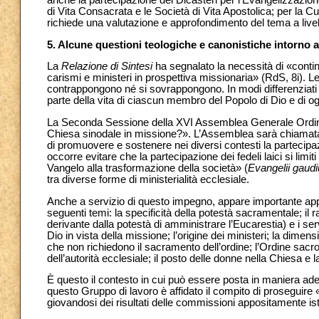
anche la partecipazione dei Dicasteri per l’Evangelizzazione; p
di Vita Consacrata e le Società di Vita Apostolica; per la 
richiede una valutazione e approfondimento del tema a livell
5. Alcune questioni teologiche e canonistiche intorno a
La
Relazione di Sintesi
ha segnalato la necessità di «conti
carismi e ministeri in prospettiva missionaria» (RdS, 8i). L
contrappongono né si sovrappongono. In modi differenziati e 
parte della vita di ciascun membro del Popolo di Dio e di ogn
La Seconda Sessione della XVI Assemblea Generale Ordina
Chiesa sinodale in missione?». L’Assemblea sarà chiamata a p
di promuovere e sostenere nei diversi contesti la partecipazi
occorre evitare che la partecipazione dei fedeli laici si limi
Vangelo alla trasformazione della società» (
Evangelii gaud
tra diverse forme di ministerialità ecclesiale.
Anche a servizio di questo impegno, appare importante appro
seguenti temi: la specificità della potestà sacramentale; il
derivante dalla potestà di amministrare l’Eucarestia) e i ser
Dio in vista della missione; l’origine dei ministeri; la dimens
che non richiedono il sacramento dell’ordine; l’Ordine sacr
dell’autorità ecclesiale; il posto delle donne nella Chiesa e 
È questo il contesto in cui può essere posta in maniera ad
questo Gruppo di lavoro è affidato il compito di proseguire 
giovandosi dei risultati delle commissioni appositamente ist