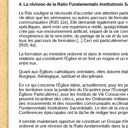
4. La révision de la
Ratio Fundamentalis Institutionis 
Le Rds souligne la nécessité d'accorder une attention parti
«le désir que les séminaires ou autres parcours de formatio
communautés» (RdS 11e). Elle demande également que «le
spécifiques, aient mûri une expérience réelle, quoiqu’initi
crée pas «un environnement artificiel, séparé de la vie c
«l'expérience de la rencontre, du partage de la vie et du s
tous les parcours de formation [...] Ceci est particulièreme
(RdS 4o).
La formation
au
ministère ordonné
et
dans le
ministère ordo
relations qui constituent l'Église et en font un «signe et u
entre eux.
Quant aux Églises catholiques orientales, elles doivent éla
liturgique, théologique, spirituel et disciplinaire.
En ce qui concerne l'Église latine, actuellement, pour les pa
les territoires sous la juridiction du Dicastère pour l'Évan
Églises Particulières), pour les Instituts de Vie Consacrée 
peuvent incardiner des clercs, pour les Ordinariats militai
des mouvements et des nouvelles communautés ecclésiales, 
Fundamentalis Institutionis Sacerdotalis. Le don de la voca
Conférences épiscopales ont la tâche de rédiger leur prop
Il semble maintenant opportun de constituer un Groupe d’ét
ordonné et une révision de la
Ratio fundamentalis
dans la 