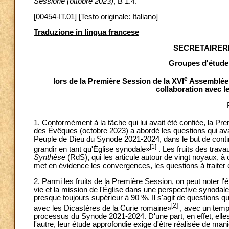
Sessione (ottobre 2023)
, B 1.4.
[00454-IT.01] [Testo originale: Italiano]
Traduzione in lingua francese
SECRETAIRER
Groupes d'étude
e
lors de la Première Session de la XVI
Assemblée 
collaboration avec l
1. Conformément à la tâche qui lui avait été confiée, la Pr
des Évêques (octobre 2023) a abordé les questions qui ava
Peuple de Dieu du Synode 2021-2024, dans le but de continu
[1]
grandir en tant qu'Église synodale»
. Les fruits des trav
Synthèse
(RdS), qui les articule autour de vingt noyaux, 
met en évidence les convergences, les questions à traiter e
2. Parmi les fruits de la Première Session, on peut noter 
vie et la mission de l'Église dans une perspective synoda
presque toujours supérieur à 90 %. Il s'agit de questions qui
[2]
avec les Dicastères de la Curie romaine»
, avec un temps
processus du Synode 2021-2024. D'une part, en effet, elles
l'autre, leur étude approfondie exige d'être réalisée de m