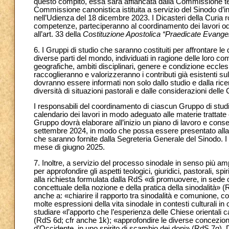
questo compito, essa sarà affiancata dalla Commissione teo
Commissione canonistica istituita a servizio del Sinodo d’int
nell’Udienza del 18 dicembre 2023. I Dicasteri della Curia r
competenze, parteciperanno al coordinamento dei lavori od 
all’art. 33 della
Costituzione Apostolica “Praedicate Evangel
6. I Gruppi di studio che saranno costituiti per affrontare 
diverse parti del mondo, individuati in ragione delle loro c
geografiche, ambiti disciplinari, genere e condizione eccl
raccoglieranno e valorizzeranno i contributi già esistenti s
dovranno essere informati non solo dallo studio e dalla ricer
diversità di situazioni pastorali e dalle considerazioni delle 
I responsabili del coordinamento di ciascun Gruppo di studio
calendario dei lavori in modo adeguato alle materie trattat
Gruppo dovrà elaborare all’inizio un piano di lavoro e conse
settembre 2024, in modo che possa essere presentato alla
che saranno fornite dalla Segreteria Generale del Sinodo. I 
mese di giugno 2025.
7. Inoltre, a servizio del processo sinodale in senso più 
per approfondire gli aspetti teologici, giuridici, pastorali, s
alla richiesta formulata dalla RdS «di promuovere, in sede 
concettuale della nozione e della pratica della sinodalità»
anche a: «chiarire il rapporto tra sinodalità e comunione, co
molte espressioni della vita sinodale in contesti culturali
studiare «l’apporto che l’esperienza delle Chiese orientali ca
(RdS 6d; cfr anche 1k); «approfondire le diverse concezioni e
d’Occidente, in uno spirito di scambio dei doni» (RdS 7g). D