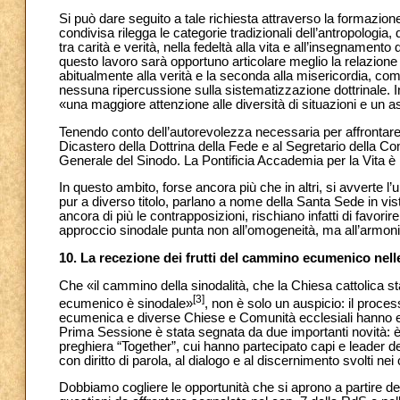
Si può dare seguito a tale richiesta attraverso la formazio
condivisa rilegga le categorie tradizionali dell’antropologia, d
tra carità e verità, nella fedeltà alla vita e all’insegnamen
questo lavoro sarà opportuno articolare meglio la relazione d
abitualmente alla verità e la seconda alla misericordia,
nessuna ripercussione sulla sistematizzazione dottrinale. In
«una maggiore attenzione alle diversità di situazioni e un a
Tenendo conto dell’autorevolezza necessaria per affrontare 
Dicastero della Dottrina della Fede e al Segretario della C
Generale del Sinodo. La Pontificia Accademia per la Vita è inv
In questo ambito, forse ancora più che in altri, si avverte 
pur a diverso titolo, parlano a nome della Santa Sede in vis
ancora di più le contrapposizioni, rischiano infatti di favorir
approccio sinodale punta non all’omogeneità, ma all’armoni
10. La recezione dei frutti del cammino ecumenico nelle
Che «il cammino della sinodalità, che la Chiesa cattolica
[3]
ecumenico è sinodale»
, non è solo un auspicio: il proce
ecumenica e diverse Chiese e Comunità ecclesiali hanno 
Prima Sessione è stata segnata da due importanti novità: è 
preghiera “Together”, cui hanno partecipato capi e leader de
con diritto di parola, al dialogo e al discernimento svolti nei 
Dobbiamo cogliere le opportunità che si aprono a partire del