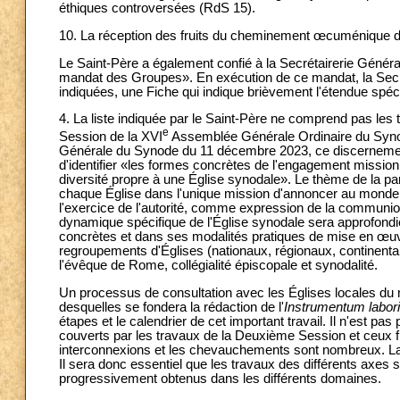
éthiques controversées (RdS 15).
10. La réception des fruits du cheminement œcuménique da
Le Saint-Père a également confié à la Secrétairerie Générale
mandat des Groupes». En exécution de ce mandat, la Secr
indiquées, une Fiche qui indique brièvement l'étendue spécif
4. La liste indiquée par le Saint-Père ne comprend pas le
e
Session de la XVI
Assemblée Générale Ordinaire du Synod
Générale du Synode du 11 décembre 2023, ce discernemen
d'identifier «les formes concrètes de l'engagement missi
diversité propre à une Église synodale». Le thème de la part
chaque Église dans l'unique mission d'annoncer au monde d
l'exercice de l'autorité, comme expression de la communion 
dynamique spécifique de l'Église synodale sera approfondi
concrètes et dans ses modalités pratiques de mise en œuvre
regroupements d'Églises (nationaux, régionaux, continentaux
l'évêque de Rome, collégialité épiscopale et synodalité.
Un processus de consultation avec les Églises locales du m
desquelles se fondera la rédaction de l'
Instrumentum labor
étapes et le calendrier de cet important travail. Il n'est pa
couverts par les travaux de la Deuxième Session et ceux figu
interconnexions et les chevauchements sont nombreux. La su
Il sera donc essentiel que les travaux des différents axes 
progressivement obtenus dans les différents domaines.