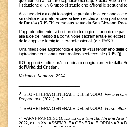
questioni da affrontare segnalate nel cap. 7 della RdS e ne
l’istituzione di un Gruppo di studio che affronti le seguenti 
Alla luce dei dialoghi teologici, e prestando attenzione alle
sinodalità e primato ai diversi livelli ecclesiali con particol
dell’unità» (RdS 7h) come auspicato da San Giovanni Paolo 
L’approfondimento sotto il profilo teologico, canonico e pasto
alla luce del nesso tra comunione sacramentale ed ecclesial
delle coppie e famiglie interconfessionali (cfr. RdS 7i).
Una riflessione approfondita e aperta «sul fenomeno delle c
ispirazione cristiana» carismatico/pentecostale (RdS 7j).
Il Gruppo di studio sarà coordinato congiuntamente dalla 
dell’Unità dei Cristiani.
Vaticano, 14 marzo 2024
___________________________
[1]
SEGRETERIA GENERALE DEL SINODO,
Per una Chi
Preparatorio
(2021), n. 2.
[2]
SEGRETERIA GENERALE DEL SINODO,
Verso ottob
[3]
PAPA FRANCESCO,
Discorso a Sua Santità Mar Awa III
2022, cit. in XVI ASSEMBLEA GENERALE ORDINARIA