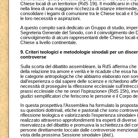
Chiese locali di un territorio» (RdS 19i). Il modificarsi in c
nella linea di una maggiore ricchezza di istanze intermedie
consolidare i legami di comunione tra le Chiese locali e il 
le loro necessità e aspirazioni.
A questo compito sarà dedicato un Gruppo di studio, impern
Segreteria Generale del Sinodo, con il coinvolgimento dei Dic
coinvolgimento di alcuni rappresentanti delle Chiese locali
Chiese a livello continentale.
9. Criteri teologici e metodologie sinodali per un disce
controverse
Sulla scorta del dibattito assembleare, la RdS afferma che «T
della relazione tra amore e verità e le ricadute che essa 
le categorie antropologiche che abbiamo elaborato non sono
dall’esperienza o dal sapere delle scienze e richiedono af
necessità di proseguire la riflessione ecclesiale sull’intrecc
prassi ecclesiale che ne onori l’ispirazione» (RdS 15h), in
giudizi semplificatori che feriscono le persone e il Corpo d
In questa prospettiva l’Assemblea ha formulato la propost
su questioni dottrinali, etiche e pastorali che sono controve
riflessione teologica e valorizzando l’esperienza sinodale
realizzato attraverso approfondimenti tra esperti di diverse
riservatezza del dibattito e promuova la schiettezza del co
persone direttamente toccate dalle controversie menzionat
vista della prossima Sessione sinodale» (
ibid
.).