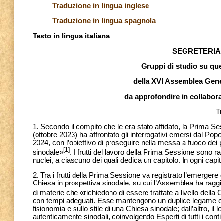
Traduzione in lingua inglese
Traduzione in lingua spagnola
Testo in lingua italiana
SEGRETERIA
Gruppi di studio su qu
della XVI Assemblea Gene
da approfondire in collabora
T
1. Secondo il compito che le era stato affidato, la Prima 
(ottobre 2023) ha affrontato gli interrogativi emersi dal Pop
2024, con l’obiettivo di proseguire nella messa a fuoco dei
[1]
sinodale»
. I frutti del lavoro della Prima Sessione sono ra
nuclei, a ciascuno dei quali dedica un capitolo. In ogni cap
2. Tra i frutti della Prima Sessione va registrato l’emergere 
Chiesa in prospettiva sinodale, su cui l’Assemblea ha ragg
di materie che «richiedono di essere trattate a livello della
con tempi adeguati. Esse mantengono un duplice legame con 
fisionomia e sullo stile di una Chiesa sinodale; dall’altro, i
autenticamente sinodali, coinvolgendo Esperti di tutti i cont