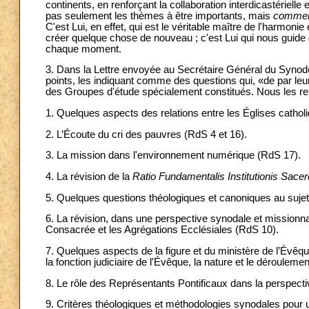
continents, en renforçant la collaboration interdicastérielle
pas seulement les thèmes à être importants, mais
comme
C'est Lui, en effet, qui est le véritable maître de l'harmon
créer quelque chose de nouveau ; c'est Lui qui nous guide 
chaque moment.
3. Dans la Lettre envoyée au Secrétaire Général du Synode
points, les indiquant comme des questions qui, «de par leu
des Groupes d'étude spécialement constitués. Nous les re
1. Quelques aspects des relations entre les Églises catholiq
2. L’Écoute du cri des pauvres (RdS 4 et 16).
3. La mission dans l'environnement numérique (RdS 17).
4. La révision de la
Ratio Fundamentalis Institutionis Sacer
5. Quelques questions théologiques et canoniques au sujet 
6. La révision, dans une perspective synodale et missionna
Consacrée et les Agrégations Ecclésiales (RdS 10).
7. Quelques aspects de la figure et du ministère de l’Évêque
la fonction judiciaire de l'Évêque, la nature et le dérouleme
8. Le rôle des Représentants Pontificaux dans la perspect
9. Critères théologiques et méthodologies synodales pour 