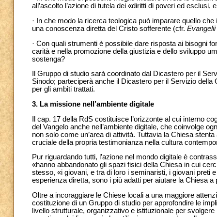
all’ascolto l’azione di tutela dei «diritti di poveri ed esclusi
· In che modo la ricerca teologica può imparare quello che 
una conoscenza diretta del Cristo sofferente (cfr.
Evangeli
· Con quali strumenti è possibile dare risposta ai bisogni f
carità e nella promozione della giustizia e dello sviluppo 
sostenga?
Il Gruppo di studio sarà coordinato dal Dicastero per il Ser
Sinodo; parteciperà anche il Dicastero per il Servizio della C
per gli ambiti trattati.
3. La missione nell’ambiente digitale
Il cap. 17 della RdS costituisce l’orizzonte al cui interno c
del Vangelo anche nell’ambiente digitale, che coinvolge ogn
non solo come un’area di attività. Tuttavia la Chiesa stent
cruciale della propria testimonianza nella cultura contempo
Pur riguardando tutti, l’azione nel mondo digitale è contras
«hanno abbandonato gli spazi fisici della Chiesa in cui cerc
stesso, «i giovani, e tra di loro i seminaristi, i giovani pr
esperienza diretta, sono i più adatti per aiutare la Chiesa a
Oltre a incoraggiare le Chiese locali a una maggiore attenzio
costituzione di un Gruppo di studio per approfondire le implica
livello strutturale, organizzativo e istituzionale per svolge