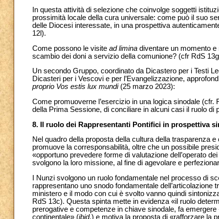
In questa attività di selezione che coinvolge soggetti istituz
prossimità locale della cura universale: come può il suo ser
delle Diocesi interessate, in una prospettiva autenticament
12l).
Come possono le visite
ad limina
diventare un momento e str
scambio dei doni a servizio della comunione? (cfr RdS 13g
Un secondo Gruppo, coordinato da Dicastero per i Testi Leg
Dicasteri per i Vescovi e per l’Evangelizzazione, approfondi
proprio Vos estis lux mundi
(25 marzo 2023):
Come promuoverne l’esercizio in una logica sinodale (cfr. R
della Prima Sessione, di conciliare in alcuni casi il ruolo di 
8. Il ruolo dei Rappresentanti Pontifici in prospettiva 
Nel quadro della proposta della cultura della trasparenza 
promuove la corresponsabilità, oltre che un possibile presid
«opportuno prevedere forme di valutazione dell’operato dei 
svolgono la loro missione, al fine di agevolare e perfezionar
I Nunzi svolgono un ruolo fondamentale nel processo di sce
rappresentano uno snodo fondamentale dell’articolazione tra il
ministero e il modo con cui è svolto vanno quindi sintonizzat
RdS 13c). Questa spinta mette in evidenza «il ruolo determ
prerogative e competenze in chiave sinodale, fa emergere «la 
continentale» (
ibid
.) e motiva la proposta di «rafforzare la