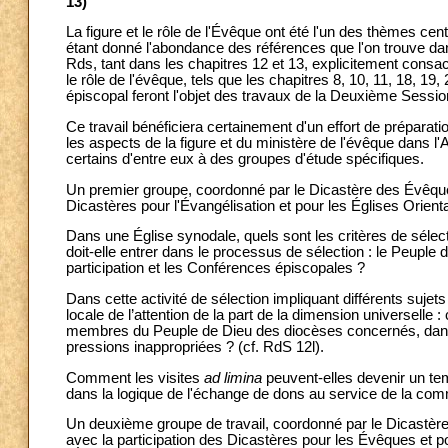
13)
La figure et le rôle de l'Évêque ont été l'un des thèmes c
étant donné l'abondance des références que l'on trouve dan
Rds, tant dans les chapitres 12 et 13, explicitement consac
le rôle de l'évêque, tels que les chapitres 8, 10, 11, 18, 
épiscopal feront l'objet des travaux de la Deuxième Sessio
Ce travail bénéficiera certainement d'un effort de préparati
les aspects de la figure et du ministère de l'évêque dans l
certains d'entre eux à des groupes d'étude spécifiques.
Un premier groupe, coordonné par le Dicastère des Évêques
Dicastères pour l'Évangélisation et pour les Églises Orien
Dans une Église synodale, quels sont les critères de sélec
doit-elle entrer dans le processus de sélection : le Peupl
participation et les Conférences épiscopales ?
Dans cette activité de sélection impliquant différents sujets
locale de l’attention de la part de la dimension universelle 
membres du Peuple de Dieu des diocèses concernés, dans u
pressions inappropriées ? (cf. RdS 12l).
Comment les visites
ad limina
peuvent-elles devenir un temp
dans la logique de l'échange de dons au service de la co
Un deuxième groupe de travail, coordonné par le Dicastère 
avec la participation des Dicastères pour les Évêques et pou