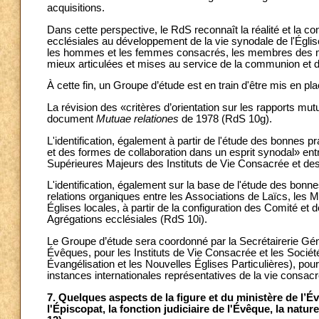
acquisitions.
Dans cette perspective, le RdS reconnaît la réalité et la co
ecclésiales au développement de la vie synodale de l'Égli
les hommes et les femmes consacrés, les membres des m
mieux articulées et mises au service de la communion et d
À cette fin, un Groupe d’étude est en train d'être mis en pla
La révision des «critères d’orientation sur les rapports mut
document
Mutuae relationes
de
1978 (RdS 10g).
L'identification, également à partir de l'étude des bonnes p
et des formes de collaboration dans un esprit synodal» en
Supérieures Majeurs des Instituts de Vie Consacrée et de
L'identification, également sur la base de l'étude des bonne
relations organiques entre les Associations de Laïcs, les
Églises locales, à partir de la configuration des Comité e
Agrégations ecclésiales (RdS 10i).
Le Groupe d’étude sera coordonné par la Secrétairerie Gén
Évêques, pour les Instituts de Vie Consacrée et les Sociét
Évangélisation et les Nouvelles Églises Particulières), pour 
instances internationales représentatives de la vie consac
7. Quelques aspects de la figure et du ministère de l’Év
l'Épiscopat, la fonction judiciaire de l'Évêque, la natur