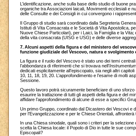
L’identificazione, anche sulla base dello studio di buone pra
organiche tra Associazioni laicali, Movimenti ecclesiali e nu
delle Consulte e dei Consigli in cui convergono i rappresent
Il Gruppo di studio sarà coordinato dalla Segreteria Generale
Istituti di Vita Consacrata e le Società di Vita Apostolica,
Nuove Chiese Particolari), per i Laici, la Famiglia e la Vit
della vita consacrata (UISG e USG) e delle diverse aggrega
7. Alcuni aspetti della figura e del ministero del vescovo
funzione giudiziale del Vescovo, natura e svolgimento d
La figura e il ruolo del Vescovo è stato uno dei temi centra
l’abbondanza di riferimenti che si trovava nell’
Instrumentum
dedicati esplicitamente all’episcopato, sia negli altri capitol
10, 11, 18, 19, 20. L’approfondimento e l’esame di molti as
Sessione.
Questo lavoro potrà sicuramente beneficiare di uno sforzo 
esaurire la trattazione di tutti gli aspetti della figura e d
affidare l’approfondimento di alcune di esse a specifici Grup
Un primo Gruppo, coordinato dal Dicastero dei Vescovi e da
per l’Evangelizzazione e per le Chiese Orientali, affronter
In una Chiesa sinodale, quali sono i criteri per la selezio
scelta la Chiesa locale: il Popolo di Dio in tutte le sue comp
Episcopali?