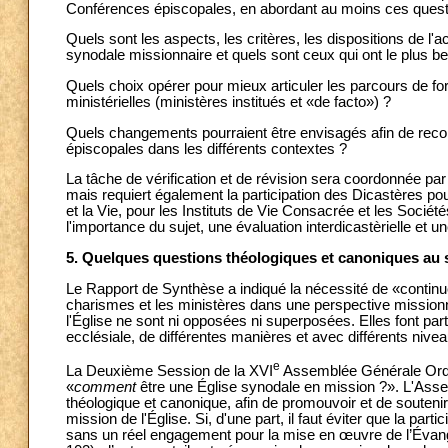
Conférences épiscopales, en abordant au moins ces quest
Quels sont les aspects, les critères, les dispositions de l'a
synodale missionnaire et quels sont ceux qui ont le plus b
Quels choix opérer pour mieux articuler les parcours de f
ministérielles (ministères institués et «de facto») ?
Quels changements pourraient être envisagés afin de re
épiscopales dans les différents contextes ?
La tâche de vérification et de révision sera coordonnée par
mais requiert également la participation des Dicastères pour
et la Vie, pour les Instituts de Vie Consacrée et les Sociét
l'importance du sujet, une évaluation interdicastèrielle et 
5. Quelques questions théologiques et canoniques au s
Le Rapport de Synthèse a indiqué la nécessité de «continue
charismes et les ministères dans une perspective missionna
l'Église ne sont ni opposées ni superposées. Elles font pa
ecclésiale, de différentes manières et avec différents nivea
e
La Deuxième Session de la XVI
Assemblée Générale Ordin
«
comment
être une Église synodale en mission ?». L'Asse
théologique et canonique, afin de promouvoir et de soutenir 
mission de l'Église. Si, d'une part, il faut éviter que la part
sans un réel engagement pour la mise en œuvre de l’Évangi