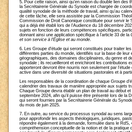
5. Pour cette raison, ainsi qu'en raison du double lien des
la Secrétairerie Générale du Synode est chargée de coordonn
qualité synodale de la méthode de travail, ainsi qu'au ca
de cette tâche, elle sera assistée par la Commission Théolo
Commission de Droit Canonique constituée pour servir le S
qui a déjà été établi lors de l'Audience du 18 décembre 20
sujets en fonction de leurs compétences spécifiques, partici
donnant ainsi une application spécifique à l'article 33 de la
et son service à l'Église et au monde
.
6. Les Groupe d’étude qui seront constitués pour traiter le
différentes parties du monde, identifiés sur la base de leur 
géographiques, des domaines disciplinaires, du genre et d
synodale ; ils recueilleront et enrichiront les contributions e
apporteront devront être nourris non seulement par l'étude 
active dans une diversité de situations pastorales et à part
Les responsables de la coordination de chaque Groupe d’étu
calendrier des travaux de manière appropriée aux sujets tra
Chaque Groupe devra établir un plan de travail au début et r
septembre 2024, afin qu'il puisse être présenté lors de la
qui seront fournies par la Secrétairerie Générale du Synode
du mois de juin 2025.
7. En outre, au service du processus synodal au sens lar
pour approfondir les aspects théologiques, juridiques, pasto
répondre également à la demande, formulée dans le RdS, «le
compréhension conceptuelle de la notion et de la pratique 