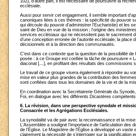
102), d’autre part, il est nécessaire de poursuivre la recher
ecclésiale.
Aussi pour servir cet engagement, il semble important d'ap
canoniques liées à ces thèmes : la spécificité du pouvoir sa
qui découle du pouvoir d'administrer l'Eucharistie) et les 
saint de Dieu en vue de la mission ; l'origine des ministères
services ecclésiaux qui ne nécessitent pas le sacrement de
d'une conception erronée de l'autorité ecclésiale; la place
décisionnels et à la direction des communautés.
C’est dans ce contexte que la question de la possibilité d
posée : à ce Groupe est confiée la tâche de poursuivre « 
diaconat […], en profitant des résultats des commissions s
Le travail de ce groupe visera également à répondre au 
mise en valeur plus grandes de la contribution des femmes,
sont confiées dans tous les domaines de la vie et de la mis
En coordination avec la Secrétairerie Générale du Synode, 
Foi, en dialogue avec les différents Dicastères compétents
6. La révision, dans une perspective synodale et missio
Consacrée et les Agrégations Ecclésiales.
La synodalité va de pair avec la reconnaissance et la mi
L'Assemblée a souligné l'importance de l’articulation des 
de l'Église. Le Magistère de l'Église a développé un vast
clairement la nécessité de s'interroger sur la signification