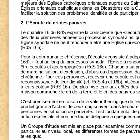
majeurs des Églises catholiques orientales auprès du Sai
Églises orientales catholiques dans les Dicastères de la Curi
faciliter la solution des problèmes identifiés et de particip
2. L’Écoute du cri des pauvres
Le chapitre 16 du RdS exprime la conscience que «l'écoute 
des deux premières années du processus synodal ainsi que
Église synodale ne peut renoncer à être une Église qui éco
(RdS 16n).
Pour la communauté chrétienne, l'écoute «consiste à adopt
16d). «Tout au long du processus synodal, l’Église a re
être écoutés et accompagnés» (RdS 16e). Chacun a sa prop
de marginalisation, d'exclusion, d'abus ou d'oppression, 
chrétienne. Pour ces personnes, recevoir une écoute est u
reconnaissance de leur dignité (cf. RdS 4a et 16b). «L’écou
à leurs côtés» (RdS 16i). De plus, «se tenir aux côtés des
maison commune : le cri de la terre et le cri des pauvres 
C'est précisément en raison de la valeur théologique de l'
produit grâce à l'action de ceux qui, souvent dans le cadre 
personnes en situation de pauvreté. Il est fondamental de
action ecclésiale et non une tâche déléguée à quelques-un
Un Groupe d’étude est mis en place pour examiner comment r
particulier au niveau local, les différentes formes de pauv
telles que: