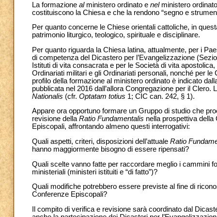
La formazione
al
ministero ordinato e
nel
ministero ordinato
costituiscono la Chiesa e che la rendono “segno e strumento”
Per quanto concerne le Chiese orientali cattoliche, in ques
patrimonio liturgico, teologico, spirituale e disciplinare.
Per quanto riguarda la Chiesa latina, attualmente, per i Paes
di competenza del Dicastero per l’Evangelizzazione (Sezion
Istituti di vita consacrata e per le Società di vita apostolica
Ordinariati militari e gli Ordinariati personali, nonché per 
profilo della formazione al ministero ordinato è indicato dal
pubblicata nel 2016 dall’allora Congregazione per il Clero.
Nationalis
(cfr.
Optatam totius
1; CIC can. 242, § 1).
Appare ora opportuno formare un Gruppo di studio che proce
revisione della
Ratio Fundamentalis
nella prospettiva della
Episcopali, affrontando almeno questi interrogativi:
Quali aspetti, criteri, disposizioni dell’attuale
Ratio Fundame
hanno maggiormente bisogno di essere ripensati?
Quali scelte vanno fatte per raccordare meglio i cammini form
ministeriali (ministeri istituiti e “di fatto”)?
Quali modifiche potrebbero essere previste al fine di ricon
Conferenze Episcopali?
Il compito di verifica e revisione sarà coordinato dal Dicas