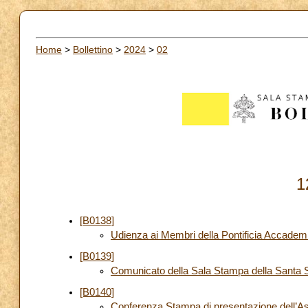
Home
>
Bollettino
>
2024
>
02
1
[B0138]
Udienza ai Membri della Pontificia Accademi
[B0139]
Comunicato della Sala Stampa della Santa S
[B0140]
Conferenza Stampa di presentazione dell’As