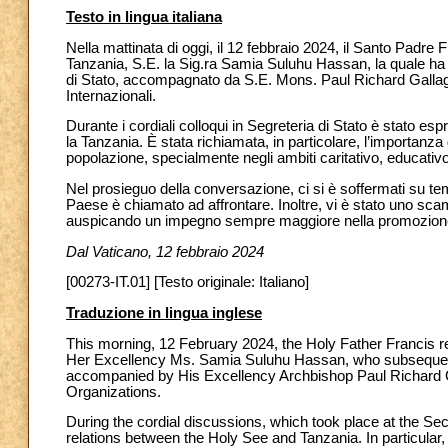
Testo in lingua italiana
Nella mattinata di oggi, il 12 febbraio 2024, il Santo Padre
Tanzania, S.E. la Sig.ra Samia Suluhu Hassan, la quale ha 
di Stato, accompagnato da S.E. Mons. Paul Richard Gallaghe
Internazionali.
Durante i cordiali colloqui in Segreteria di Stato è stato e
la Tanzania. È stata richiamata, in particolare, l’importanza
popolazione, specialmente negli ambiti caritativo, educativo
Nel prosieguo della conversazione, ci si è soffermati su temi
Paese è chiamato ad affrontare. Inoltre, vi è stato uno scamb
auspicando un impegno sempre maggiore nella promozione
Dal Vaticano, 12 febbraio 2024
[00273-IT.01] [Testo originale: Italiano]
Traduzione in lingua inglese
This morning, 12 February 2024, the Holy Father Francis re
Her Excellency Ms. Samia Suluhu Hassan, who subsequentl
accompanied by His Excellency Archbishop Paul Richard Gal
Organizations.
During the cordial discussions, which took place at the Sec
relations between the Holy See and Tanzania. In particular