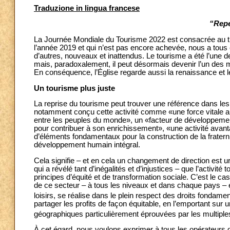
Traduzione in lingua francese
“Repe
La Journée Mondiale du Tourisme 2022 est consacrée au
l’année 2019 et qui n’est pas encore achevée, nous a tous c
d’autres, nouveaux et inattendus. Le tourisme a été l’une 
mais, paradoxalement, il peut désormais devenir l’un des mo
En conséquence, l’Église regarde aussi la renaissance et 
Un tourisme plus juste
La reprise du tourisme peut trouver une référence dans les 
notamment conçu cette activité comme «une force vitale a
entre les peuples du monde», un «facteur de développement 
pour contribuer à son enrichissement», «une activité avant
d’éléments fondamentaux pour la construction de la fraternit
développement humain intégral.
Cela signifie – et en cela un changement de direction est urg
qui a révélé tant d’inégalités et d’injustices – que l’activité
principes d’équité et de transformation sociale. C’est le c
de ce secteur – à tous les niveaux et dans chaque pays – 
loisirs, se réalise dans le plein respect des droits fondame
partager les profits de façon équitable, en l’emportant sur u
géographiques particulièrement éprouvées par les multiple
À cet égard, nous voulons exprimer à tous les opérateurs d