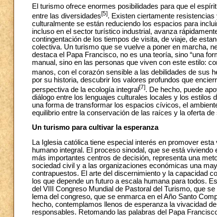
El turismo ofrece enormes posibilidades para que el espíri
[5]
entre las diversidades
. Existen ciertamente resistencia
culturalmente se están reduciendo los espacios para inclui
incluso en el sector turístico industrial, avanza rápidament
contingentación de los tiempos de visita, de viaje, de esta
colectiva. Un turismo que se vuelve a poner en marcha, nece
destaca el Papa Francisco, no es una teoría, sino “una form
manual, sino en las personas que viven con este estilo: c
manos, con el corazón sensible a las debilidades de sus 
por su historia, descubrir los valores profundos que encierr
[7]
perspectiva de la ecología integral
. De hecho, puede apo
diálogo entre los lenguajes culturales locales y los estilos
una forma de transformar los espacios cívicos, el ambiente 
equilibrio entre la conservación de las raíces y la oferta de
Un turismo para cultivar la esperanza
La Iglesia católica tiene especial interés en promover esta
humano integral. El proceso sinodal, que se está viviendo
más importantes centros de decisión, representa una meto
sociedad civil y a las organizaciones económicas una may
contrapuestos. El arte del discernimiento y la capacidad co
los que depende un futuro a escala humana para todos. Est
del VIII Congreso Mundial de Pastoral del Turismo, que se 
lema del congreso, que se enmarca en el Año Santo Comp
hecho, contemplamos llenos de esperanza la vivacidad del 
responsables. Retomando las palabras del Papa Francisco