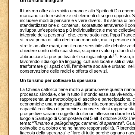
Un turismo integrale
Il turismo offre allo spirito umano e allo Spirito di Dio enormi
mancano certo resistenze ed elementi di segno opposto. Si
includere modi di pensare e vivere diversi. Il sistema di pr
standardizzazione di contenuti, soprattutto attraverso il con
sviluppa un’esperienza più individualistica e meno collettiv
integrale della persona”, che, come sottolinea Papa Frances
si trova prima di tutto dentro un manuale, ma in persone ch
strette ad altre mani, con il cuore sensibile alle debolezze dei
chiedere conto della sua storia, scoprire i valori profondi 
[7]
abbracciare la prospettiva dell’ecologia integrale
. Esso, i
favorendo il dialogo tra linguaggi culturali locali e stili di vi
trasformare gli spazi civili, l’ambiente sociale e urbano, nel
conservazione delle radici e offerta di servizi.
Un turismo per coltivare la speranza
La Chiesa cattolica tiene molto a promuovere questa rinnovat
processo sinodale, che in tutto il mondo essa sta vivendo, da
rappresenta una metodologia di ascolto e partecipazione, ch
economiche una maggiore attitudine alla composizione di inte
capacità collettiva di pervenire a nuove sintesi rappresentan
prospettive saranno oggetto di ulteriori riflessioni durante 
luogo a Santiago di Compostela dal 5 all´8 ottobre 2022.L’e
tema: “
Turismo e pellegrinaggi: cammini di speranza
”. Gua
coinvolte e a coloro che ne hanno responsabilità. Riprende
fiaccola della speranza” e “fare di tutto perché ognuno riacq