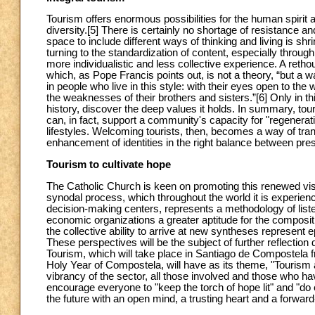
Tourism offers enormous possibilities for the human spirit a
diversity.
[5] There is certainly no shortage of resistance a
space to include different ways of thinking and living is sh
turning to the standardization of content, especially through 
more individualistic and less collective experience. A retho
which, as Pope Francis points out, is not a theory, “but a way 
in people who live in this style: with their eyes open to the 
the weaknesses of their brothers and sisters.”
[6] Only in t
history, discover the deep values it holds. In summary, tour
can, in fact, support a community's capacity for "regenerati
lifestyles. Welcoming tourists, then, becomes a way of tra
enhancement of identities in the right balance between pres
Tourism to cultivate hope
The Catholic Church is keen on promoting this renewed vis
synodal process, which throughout the world it is experien
decision-making centers, represents a methodology of listen
economic organizations a greater aptitude for the compositi
the collective ability to arrive at new syntheses represent
These perspectives will be the subject of further reflection
Tourism, which will take place in Santiago de Compostela f
Holy Year of Compostela, will have as its theme, "Tourism 
vibrancy of the sector, all those involved and those who ha
encourage everyone to "keep the torch of hope lit" and "do 
the future with an open mind, a trusting heart and a forward