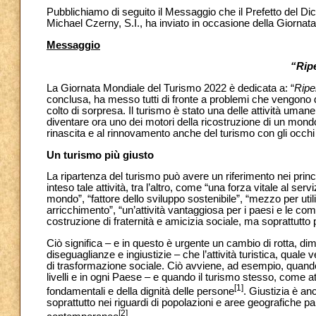
Pubblichiamo di seguito il Messaggio che il Prefetto del D
Michael Czerny, S.I., ha inviato in occasione della Giornat
Messaggio
“Ripe
La Giornata Mondiale del Turismo 2022 è dedicata a: “
Ripe
conclusa, ha messo tutti di fronte a problemi che vengono d
colto di sorpresa. Il turismo è stato una delle attività um
diventare ora uno dei motori della ricostruzione di un mondo 
rinascita e al rinnovamento anche del turismo con gli occhi
Un turismo più giusto
La ripartenza del turismo può avere un riferimento nei princi
inteso tale attività, tra l’altro, come “una forza vitale al se
mondo”, “fattore dello sviluppo sostenibile”, “mezzo per utili
arricchimento”, “un’attività vantaggiosa per i paesi e le com
costruzione di fraternità e amicizia sociale, ma soprattutto 
Ciò significa – e in questo è urgente un cambio di rotta, dim
diseguaglianze e ingiustizie – che l’attività turistica, quale
di trasformazione sociale. Ciò avviene, ad esempio, quando ven
livelli e in ogni Paese – e quando il turismo stesso, come atti
[1]
fondamentali e della dignità delle persone
. Giustizia è an
soprattutto nei riguardi di popolazioni e aree geografiche pa
[2]