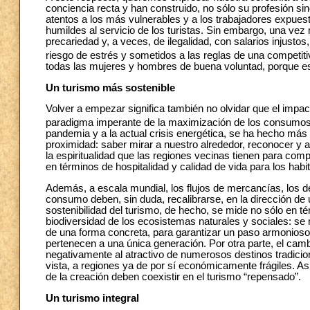
conciencia recta y han construido, no sólo su profesión sin
atentos a los más vulnerables y a los trabajadores expuesto
humildes al servicio de los turistas. Sin embargo, una v
precariedad y, a veces, de ilegalidad, con salarios injustos,
riesgo de estrés y sometidos a las reglas de una competiti
todas las mujeres y hombres de buena voluntad, porque e
Un turismo más sostenible
Volver a empezar significa también no olvidar que el impac
paradigma imperante de la maximización de los consumos p
pandemia y a la actual crisis energética, se ha hecho más 
proximidad: saber mirar a nuestro alrededor, reconocer y ap
la espiritualidad que las regiones vecinas tienen para comp
en términos de hospitalidad y calidad de vida para los habi
Además, a escala mundial, los flujos de mercancías, los d
consumo deben, sin duda, recalibrarse, en la dirección de 
sostenibilidad del turismo, de hecho, se mide no sólo en t
biodiversidad de los ecosistemas naturales y sociales: se 
de una forma concreta, para garantizar un paso armonioso
pertenecen a una única generación. Por otra parte, el camb
negativamente al atractivo de numerosos destinos tradicio
vista, a regiones ya de por sí económicamente frágiles. Así
de la creación deben coexistir en el turismo “repensado”.
Un turismo integral