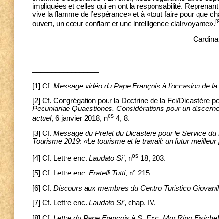
impliquées et celles qui en ont la responsabilité. Reprena
vive la flamme de l’espérance» et à «tout faire pour que cha
[
ouvert, un cœur confiant et une intelligence clairvoyante».
Cardina
_________________
[1] Cf.
Message vidéo du Pape François à l’occasion de la
[2] Cf. Congrégation pour la Doctrine de la Foi/Dicastère 
Pecuniariae Quaestiones. Considérations pour un discerne
os
actuel
, 6 janvier 2018, n
4, 8.
[3] Cf.
Message du Préfet du Dicastère pour le Service du
Tourisme 2019
:
«Le tourisme et le travail: un futur meilleur
os
[4]
Cf. Lettre enc.
Laudato Si’
, n
18, 203.
[5]
Cf. Lettre enc.
Fratelli Tutti
, n° 215.
[6] Cf.
Discours aux membres du Centro Turistico Giovanili
[7] Cf. Lettre enc.
Laudato Si’
, chap. IV.
[8] Cf.
Lettre du Pape François à S. Exc. Mgr Rino Fisichell