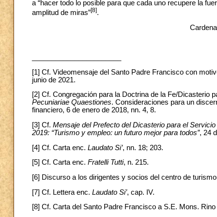
a “hacer todo lo posible para que cada uno recupere la fuer
[8]
amplitud de miras”
.
Cardenal
_______________________
[1] Cf. Videomensaje del Santo Padre Francisco con motivo
junio de 2021.
[2] Cf. Congregación para la Doctrina de la Fe/Dicasterio p
Pecuniariae Quaestiones
. Consideraciones para un discer
financiero, 6 de enero de 2018, nn. 4, 8.
[3] Cf.
Mensaje del Prefecto del Dicasterio para el Servici
2019: “Turismo y empleo: un futuro mejor para todos”
, 24 
[4] Cf. Carta enc.
Laudato Si’
, nn. 18; 203.
[5] Cf. Carta enc.
Fratelli Tutti
, n. 215.
[6] Discurso a los dirigentes y socios del centro de turis
[7] Cf. Lettera enc.
Laudato Si’
, cap. IV.
[8] Cf. Carta del Santo Padre Francisco a S.E. Mons. Rino F