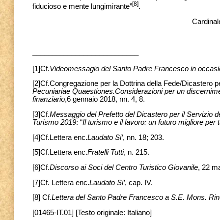
[8]
fiducioso e mente lungimirante”
.
Cardinal
___________________________
[1]Cf.
Videomessagio del Santo Padre Francesco in occasi
[2]Cf.Congregazione per la Dottrina della Fede/Dicastero pe
Pecuniariae Quaestiones.Considerazioni per un discerniment
finanziario
,6 gennaio 2018, nn. 4, 8.
[3]Cf.
Messaggio del Prefetto del Dicastero per il Servizio 
Turismo 2019
: “
Il turismo e il lavoro: un futuro migliore per t
[4]Cf.Lettera enc.
Laudato Si’
, nn. 18; 203.
[5]Cf.Lettera enc.
Fratelli Tutti
, n. 215.
[6]Cf.
Discorso ai Soci del Centro Turistico Giovanile
, 22 m
[7]Cf. Lettera enc.
Laudato Si’
, cap. IV.
[8] Cf.
Lettera del Santo Padre Francesco a S.E. Mons. Rino 
[01465-IT.01] [Testo originale: Italiano]