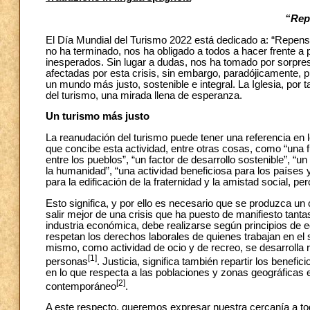
“Rep
El Día Mundial del Turismo 2022 está dedicado a: “Repensar
no ha terminado, nos ha obligado a todos a hacer frente a
inesperados. Sin lugar a dudas, nos ha tomado por sorpr
afectadas por esta crisis, sin embargo, paradójicamente, 
un mundo más justo, sostenible e integral. La Iglesia, por 
del turismo, una mirada llena de esperanza.
Un turismo más justo
La reanudación del turismo puede tener una referencia en l
que concibe esta actividad, entre otras cosas, como “una f
entre los pueblos”, “un factor de desarrollo sostenible”, “
la humanidad”, “una actividad beneficiosa para los países
para la edificación de la fraternidad y la amistad social, pe
Esto significa, y por ello es necesario que se produzca 
salir mejor de una crisis que ha puesto de manifiesto tanta
industria económica, debe realizarse según principios de 
respetan los derechos laborales de quienes trabajan en el s
mismo, como actividad de ocio y de recreo, se desarrolla
[1]
personas
. Justicia, significa también repartir los benef
en lo que respecta a las poblaciones y zonas geográficas e
[2]
contemporáneo
.
A este respecto, queremos expresar nuestra cercanía a to