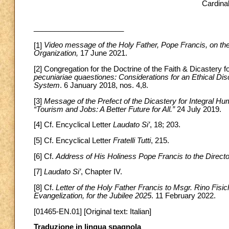
Cardina
______________________
[1]
Video message of the Holy Father, Pope Francis, on the
Organization,
17 June 2021.
[2] Congregation for the Doctrine of the Faith & Dicaster
pecuniariae quaestiones: Considerations for an Ethical 
System
. 6 January 2018, nos. 4,8.
[3]
Message of the Prefect of the Dicastery for Integral 
“Tourism and Jobs: A Better Future for All.”
24 July 2019.
[4] Cf. Encyclical Letter
Laudato Si’
, 18; 203.
[5] Cf. Encyclical Letter
Fratelli Tutti
, 215.
[6] Cf.
Address of His Holiness Pope Francis to the Directo
[7]
Laudato Si’
, Chapter IV.
[8] Cf.
Letter of the Holy Father Francis to Msgr. Rino Fisic
Evangelization, for the Jubilee 2025
. 11 February 2022.
[01465-EN.01] [Original text: Italian]
Traduzione in lingua spagnola