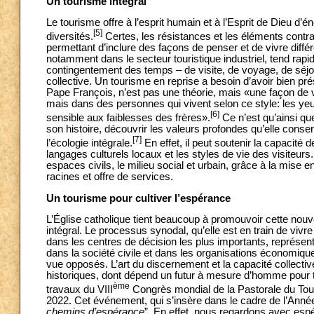
Un tourisme intégral
Le tourisme offre à l’esprit humain et à l’Esprit de Dieu d’é
[5]
diversités.
Certes, les résistances et les éléments cont
permettant d’inclure des façons de penser et de vivre diff
notamment dans le secteur touristique industriel, tend rapi
contingentement des temps – de visite, de voyage, de séjou
collective. Un tourisme en reprise a besoin d’avoir bien pr
Pape François, n’est pas une théorie, mais «une façon de v
mais dans des personnes qui vivent selon ce style: les ye
[6]
sensible aux faiblesses des frères».
Ce n’est qu’ainsi qu
son histoire, découvrir les valeurs profondes qu’elle conser
[7]
l’écologie intégrale.
En effet, il peut soutenir la capacité
langages culturels locaux et les styles de vie des visiteurs
espaces civils, le milieu social et urbain, grâce à la mise e
racines et offre de services.
Un tourisme pour cultiver l’espérance
L’Église catholique tient beaucoup à promouvoir cette nou
intégral. Le processus synodal, qu’elle est en train de vi
dans les centres de décision les plus importants, représent
dans la société civile et dans les organisations économiqu
vue opposés. L’art du discernement et la capacité collecti
historiques, dont dépend un futur à mesure d’homme pour tou
ème
travaux du VIII
Congrès mondial de la Pastorale du Tour
2022. Cet événement, qui s’insère dans le cadre de l’Anné
chemins d’espérance
”. En effet, nous regardons avec espé