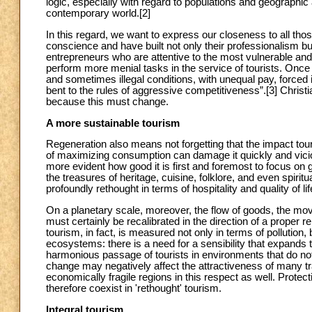
logic, especially with regard to populations and geographic a
contemporary world.
[2]
In this regard, we want to express our closeness to all tho
conscience and have built not only their professionalism but
entrepreneurs who are attentive to the most vulnerable and
perform more menial tasks in the service of tourists. Onc
and sometimes illegal conditions, with unequal pay, forced i
bent to the rules of aggressive competitiveness”.
[3] Christ
because this must change.
A more sustainable tourism
Regeneration also means not forgetting that the impact to
of maximizing consumption can damage it quickly and vici
more evident how good it is first and foremost to focus on 
the treasures of heritage, cuisine, folklore, and even spirit
profoundly rethought in terms of hospitality and quality of
On a planetary scale, moreover, the flow of goods, the mo
must certainly be recalibrated in the direction of a proper 
tourism, in fact, is measured not only in terms of pollution, 
ecosystems: there is a need for a sensibility that expands
harmonious passage of tourists in environments that do not
change may negatively affect the attractiveness of many trad
economically fragile regions in this respect as well. Prote
therefore coexist in 'rethought' tourism.
Integral tourism