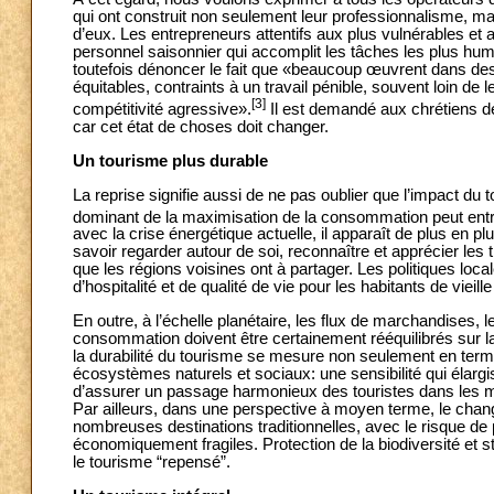
qui ont construit non seulement leur professionnalisme, 
d’eux. Les entrepreneurs attentifs aux plus vulnérables et au
personnel saisonnier qui accomplit les tâches les plus hum
toutefois dénoncer le fait que «beaucoup œuvrent dans des c
équitables, contraints à un travail pénible, souvent loin de l
[3]
compétitivité agressive».
Il est demandé aux chrétiens de
car cet état de choses doit changer.
Un tourisme plus durable
La reprise signifie aussi de ne pas oublier que l’impact d
dominant de la maximisation de la consommation peut entra
avec la crise énergétique actuelle, il apparaît de plus en pl
savoir regarder autour de soi, reconnaître et apprécier les t
que les régions voisines ont à partager. Les politiques lo
d’hospitalité et de qualité de vie pour les habitants de viei
En outre, à l’échelle planétaire, les flux de marchandises,
consommation doivent être certainement rééquilibrés sur la v
la durabilité du tourisme se mesure non seulement en terme
écosystèmes naturels et sociaux: une sensibilité qui élar
d’assurer un passage harmonieux des touristes dans les mi
Par ailleurs, dans une perspective à moyen terme, le chang
nombreuses destinations traditionnelles, avec le risque de 
économiquement fragiles. Protection de la biodiversité et s
le tourisme “repensé”.