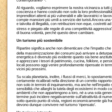
contemporaneo
.
Al riguardo, vogliamo esprimere la nostra vicinanza a tutti g
coscienza e hanno costruito non solo la loro professionalit
imprenditori attenti ai più vulnerabili e alle lavoratrici e la
compie mansioni più umili a servizio dei turisti.Ancora una 
e talvolta di illegalità, con retribuzioni non eque, costretti 
stress e piegato alle regole di una competitività aggressiva
di buona volontà, perché questo deve cambiare.
Un turismo più sostenibile
Ripartire significa anche non dimenticare che l’impatto che 
della massimizzazione dei consumi può arrivare a deturpar
energetica è divenuto più evidente quanto sia bene anzitutt
e apprezzare i tesori di patrimonio, cucina, folklore, e persi
locali possono oggi venire profondamente ripensate in termini di
vicini più prossimi.
Su scala planetaria, inoltre, i flussi di merci, lo spostament
certamente ricalibrati nella direzione di un corretto rapporto 
non solo in termini di inquinamento, ma anche nell’impatto su
sensibilità che allarghi la tutela degli ecosistemi in modo 
ambienti che non appartengono a loro, né a una sola genera
termine può incidere negativamente sull’attrattività di numer
sotto questo punto di vista, regioni economicamente già fragi
devono dunque convivere nel turismo ‘ripensato’.