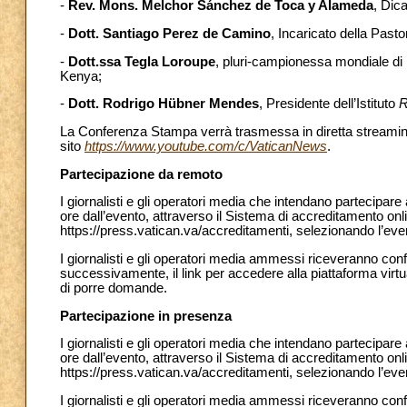
-
Rev. Mons. Melchor Sánchez de Toca y Alameda
, Dic
-
Dott. Santiago Perez de Camino
, Incaricato della Pastor
-
Dott.ssa Tegla Loroupe
, pluri-campionessa mondiale d
Kenya;
-
Dott. Rodrigo Hübner Mendes
, Presidente dell’Istituto
R
La Conferenza Stampa verrà trasmessa in diretta streaming 
sito
https://www.youtube.com/c/VaticanNews
.
Partecipazione da remoto
I giornalisti e gli operatori media che intendano partecipa
ore dall’evento, attraverso il Sistema di accreditamento onl
https://press.vatican.va/accreditamenti, selezionando l’e
I giornalisti e gli operatori media ammessi riceveranno con
successivamente, il link per accedere alla piattaforma virt
di porre domande.
Partecipazione in presenza
I giornalisti e gli operatori media che intendano partecipar
ore dall’evento, attraverso il Sistema di accreditamento onl
https://press.vatican.va/accreditamenti, selezionando l’ev
I giornalisti e gli operatori media ammessi riceveranno con