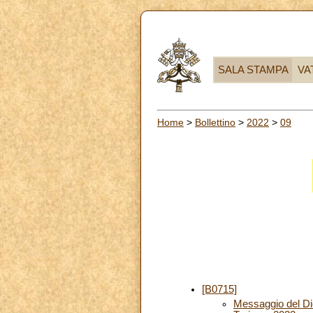
SALA STAMPA
VA
Home
>
Bollettino
>
2022
>
09
[B0715]
Messaggio del Dic