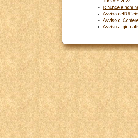
Turismo 2022
Rinunce e nomin
Avviso dell’Uffici
Avviso di Confe
Avviso ai giornalis